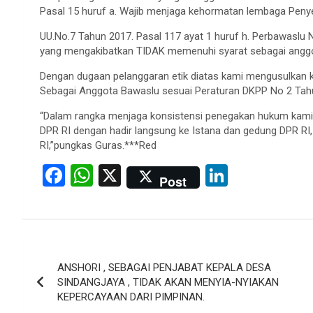
Pasal 15 huruf a. Wajib menjaga kehormatan lembaga Peny
UU.No.7 Tahun 2017. Pasal 117 ayat 1 huruf h. Perbawaslu 
yang mengakibatkan TIDAK memenuhi syarat sebagai angg
Dengan dugaan pelanggaran etik diatas kami mengusulkan
Sebagai Anggota Bawaslu sesuai Peraturan DKPP No 2 Tahun
“Dalam rangka menjaga konsistensi penegakan hukum kamip
DPR RI dengan hadir langsung ke Istana dan gedung DPR RI
RI,”pungkas Guras.***Red
F
W
X
Li
Post
a
h
n
ce
at
ke
b
s
dI
Post
o
A
n
ANSHORI , SEBAGAI PENJABAT KEPALA DESA
navigation
o
p
SINDANGJAYA , TIDAK AKAN MENYIA-NYIAKAN
KEPERCAYAAN DARI PIMPINAN.
k
p