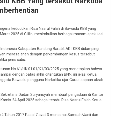
slu KBB Yang tersakut Narkoba
mberhentian
ena kedudukan Riza Nasrul Falah di Bawaslu KBB yang
Maret 2025 di Cililin, menimbulkan berbagai macam spekulasi
i Indonesia Kabupaten Bandung Barat/LAKI-KBB didampingi
wan merasa aneh dengan perkembangan kasus tersebut
ika jenis sabu.
eputusan No.61/HK.01.01/K1/03/2025 yang menetapkan bahwa
mpai dengan batas akhir ditentukan BNN, ini jelas Ketua
nggota Bawaslu pengguna Narkotika ujar Guras sapaan akrab
gi Sekretaris Dadan Suryansyah membuat pengaduan di Kantor
amis 24 April 2025 sebagai teradu Riza Nasrul Falah Ketua
o.2.Tahun 2017 Pasal 7 ayat 3 mengenai Sumpah/Janji dan