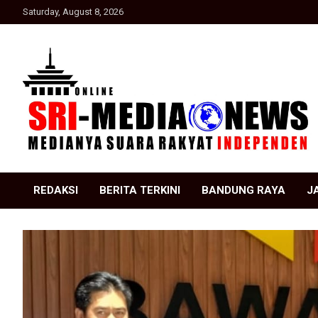
Skip
Saturday, August 8, 2026
to
content
Suara Rakyat Indonesia
SRI Media news
REDAKSI
BERITA TERKINI
BANDUNG RAYA
J