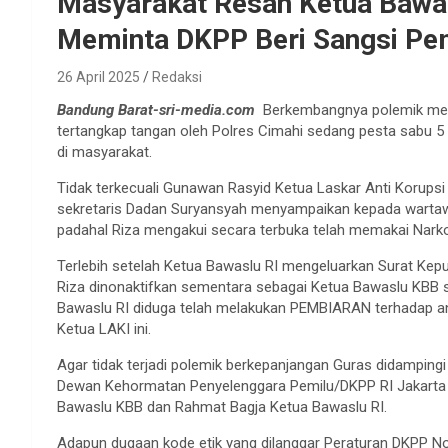
Masyarakat Resah Ketua Bawa
Meminta DKPP Beri Sangsi Pe
26 April 2025
Redaksi
Bandung Barat-sri-media.com
Berkembangnya polemik meng
tertangkap tangan oleh Polres Cimahi sedang pesta sabu 5 
di masyarakat.
Tidak terkecuali Gunawan Rasyid Ketua Laskar Anti Korups
sekretaris Dadan Suryansyah menyampaikan kepada warta
padahal Riza mengakui secara terbuka telah memakai Narkot
Terlebih setelah Ketua Bawaslu RI mengeluarkan Surat K
Riza dinonaktifkan sementara sebagai Ketua Bawaslu KBB sa
Bawaslu RI diduga telah melakukan PEMBIARAN terhadap a
Ketua LAKI ini.
Agar tidak terjadi polemik berkepanjangan Guras didampin
Dewan Kehormatan Penyelenggara Pemilu/DKPP RI Jakarta K
Bawaslu KBB dan Rahmat Bagja Ketua Bawaslu RI.
Adapun dugaan kode etik yang dilanggar Peraturan DKPP N