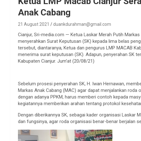
Ketua LMP Macab Cianjur Ser
Anak Cabang
21 August 2021
duankdurahman@gmail.com
Cianjur, Sri-media.com — Ketua Laskar Merah Putih Marka
menyerahkan Surat Keputusan (SK) kepada lima belas pen
tersebut, diantaranya, Ketua dan pengurus LMP MACAB Kab.
menerima surat keputusan (SK). Adapun, penyerahan SK ter
Kabupaten Cianjur. Jum’at (20/08/21)
Sebelum prosesi penyerahan SK, H. Iwan Hernawan, member
Markas Anak Cabang (MAC) agar dapat menjalankan roda org
dengan adanya PPKM, harus memberi contoh kepada masy
kegiatannya memberikan arahan tentang protokol kesehatan
Dengan diberikannya SK, sebagai kader organisasi Laskar M
dan fungsinya, agar roda organisasi benar-benar berjalan s