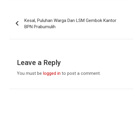
ce
at
ke
b
s
dI
Post
o
A
n
Kesal, Puluhan Warga Dan LSM Gembok Kantor
navigation
o
p
BPN Prabumulih
k
p
Leave a Reply
You must be
logged in
to post a comment.