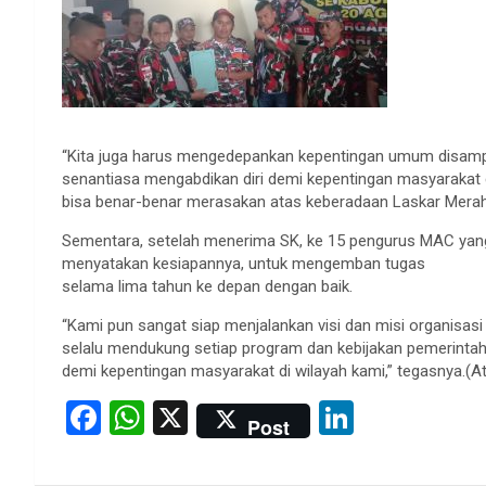
“Kita juga harus mengedepankan kepentingan umum disampin
senantiasa mengabdikan diri demi kepentingan masyarakat
bisa benar-benar merasakan atas keberadaan Laskar Merah Pu
Sementara, setelah menerima SK, ke 15 pengurus MAC yang
menyatakan kesiapannya, untuk mengemban tugas
selama lima tahun ke depan dengan baik.
“Kami pun sangat siap menjalankan visi dan misi organisasi 
selalu mendukung setiap program dan kebijakan pemerintah 
demi kepentingan masyarakat di wilayah kami,” tegasnya.(A
F
W
X
Li
Post
a
h
n