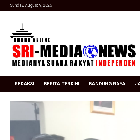
Skip
Sunday, August 9, 2026
to
content
Suara Rakyat Indonesia
SRI Media news
REDAKSI
BERITA TERKINI
BANDUNG RAYA
J