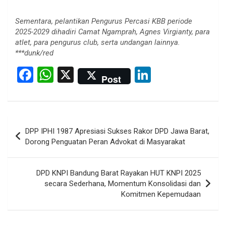
Sementara, pelantikan Pengurus Percasi KBB periode
2025-2029 dihadiri Camat Ngamprah, Agnes Virgianty, para
atlet, para pengurus club, serta undangan lainnya.
***dunk/red
F
W
X
Li
Post
a
h
n
ce
at
ke
b
s
dI
Post
DPP IPHI 1987 Apresiasi Sukses Rakor DPD Jawa Barat,
o
A
n
navigation
Dorong Penguatan Peran Advokat di Masyarakat
o
p
k
p
DPD KNPI Bandung Barat Rayakan HUT KNPI 2025
secara Sederhana, Momentum Konsolidasi dan
Komitmen Kepemudaan