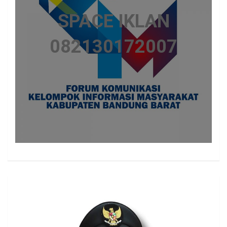
SPACE IKLAN
082130172007