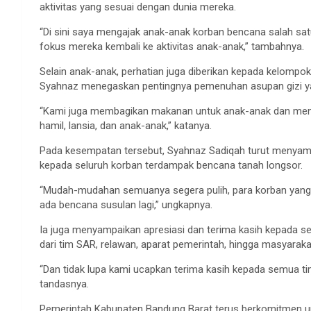
aktivitas yang sesuai dengan dunia mereka.
“Di sini saya mengajak anak-anak korban bencana salah 
fokus mereka kembali ke aktivitas anak-anak,” tambahnya.
Selain anak-anak, perhatian juga diberikan kepada kelompok r
Syahnaz menegaskan pentingnya pemenuhan asupan gizi ya
“Kami juga membagikan makanan untuk anak-anak dan menit
hamil, lansia, dan anak-anak,” katanya.
Pada kesempatan tersebut, Syahnaz Sadiqah turut menyam
kepada seluruh korban terdampak bencana tanah longsor.
“Mudah-mudahan semuanya segera pulih, para korban yang
ada bencana susulan lagi,” ungkapnya.
Ia juga menyampaikan apresiasi dan terima kasih kepada se
dari tim SAR, relawan, aparat pemerintah, hingga masyar
“Dan tidak lupa kami ucapkan terima kasih kepada semua ti
tandasnya.
Pemerintah Kabupaten Bandung Barat terus berkomitmen unt