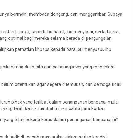
satunya bermain, membaca dongeng, dan menggambar. Supaya
entan lainnya, seperti ibu hamil, ibu menyusui, serta lansia.
ng optimal bagi mereka selama berada di pengungsian.
ipkan perhatian khusus kepada para ibu menyusui, ibu
paikan rasa duka cita dan belasungkawa yang mendalam
 belum ditemukan agar segera ditemukan, dan semoga tidak
luruh pihak yang terlibat dalam penanganan bencana, mulai
akat yang telah bahu-membahu membantu para korban.
m yang telah bekerja keras dalam penanganan bencana ini,”
uk hadir di tengah masyarakat dalam setiap kondisi,