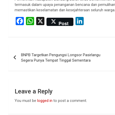
termasuk dalam upaya penanganan bencana dan pemulihan p
memastikan keselamatan dan kesejahteraan seluruh warga
F
W
X
Li
Post
a
h
n
ce
at
ke
b
s
dI
Post
o
A
n
BNPB Targetkan Pengungsi Longsor Pasirlangu
navigation
o
p
Segera Punya Tempat Tinggal Sementara
k
p
Leave a Reply
You must be
logged in
to post a comment.