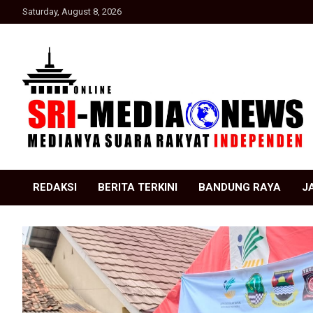
Skip
Saturday, August 8, 2026
to
content
Suara Rakyat Indonesia
SRI Media news
REDAKSI
BERITA TERKINI
BANDUNG RAYA
J