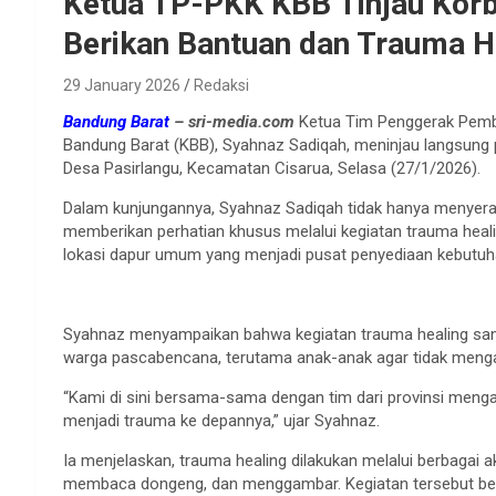
Ketua TP-PKK KBB Tinjau Korb
Berikan Bantuan dan Trauma H
29 January 2026
Redaksi
Bandung Barat
– sri-media.com
Ketua Tim Penggerak Pemb
Bandung Barat (KBB), Syahnaz Sadiqah, meninjau langsung 
Desa Pasirlangu, Kecamatan Cisarua, Selasa (27/1/2026).
Dalam kunjungannya, Syahnaz Sadiqah tidak hanya menyera
memberikan perhatian khusus melalui kegiatan trauma healin
lokasi dapur umum yang menjadi pusat penyediaan kebutuhan
Syahnaz menyampaikan bahwa kegiatan trauma healing san
warga pascabencana, terutama anak-anak agar tidak meng
“Kami di sini bersama-sama dengan tim dari provinsi meng
menjadi trauma ke depannya,” ujar Syahnaz.
Ia menjelaskan, trauma healing dilakukan melalui berbagai a
membaca dongeng, dan menggambar. Kegiatan tersebut bert