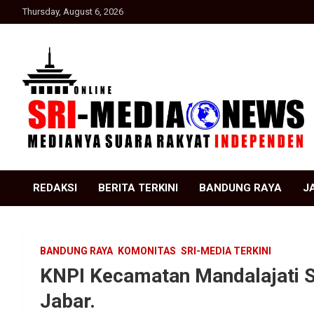
Skip
Thursday, August 6, 2026
to
content
Suara Rakyat Indonesia
SRI Media news
REDAKSI
BERITA TERKINI
BANDUNG RAYA
J
BANDUNG RAYA
KOMONITAS
SRI-MEDIA TERKINI
KNPI Kecamatan Mandalajati S
Jabar.