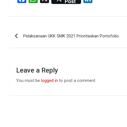
Post
a
h
n
ce
at
ke
b
s
dI
Post
o
A
n
Pelaksanaan UKK SMK 2021 Prioritaskan Portofolio.
navigation
o
p
k
p
Leave a Reply
You must be
logged in
to post a comment.