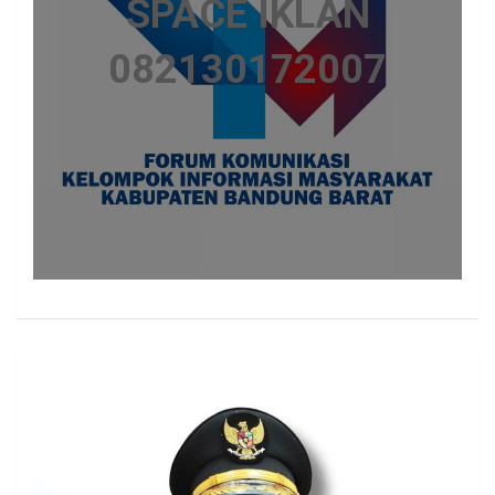
SPACE IKLAN
082130172007