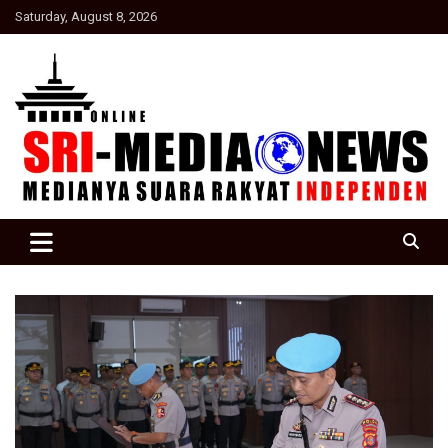
Skip
Saturday, August 8, 2026
to
content
Suara Rakyat Indonesia
SRI Media news