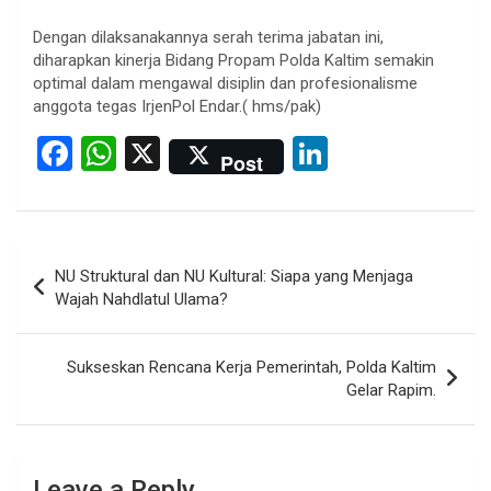
Dengan dilaksanakannya serah terima jabatan ini,
diharapkan kinerja Bidang Propam Polda Kaltim semakin
optimal dalam mengawal disiplin dan profesionalisme
anggota tegas IrjenPol Endar.( hms/pak)
F
W
X
Li
Post
a
h
n
ce
at
ke
b
s
dI
Post
NU Struktural dan NU Kultural: Siapa yang Menjaga
o
A
n
navigation
Wajah Nahdlatul Ulama?
o
p
k
p
Sukseskan Rencana Kerja Pemerintah, Polda Kaltim
Gelar Rapim.
Leave a Reply