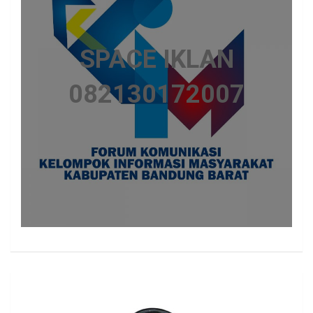
SPACE IKLAN
082130172007