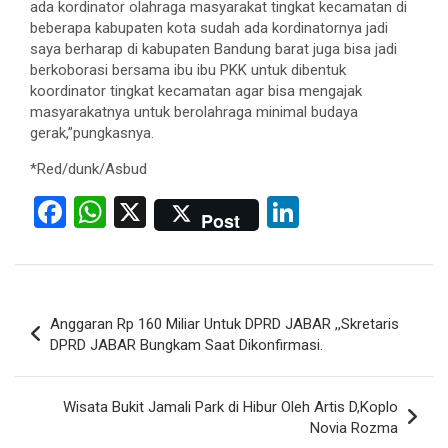
ada kordinator olahraga masyarakat tingkat kecamatan di
beberapa kabupaten kota sudah ada kordinatornya jadi
saya berharap di kabupaten Bandung barat juga bisa jadi
berkoborasi bersama ibu ibu PKK untuk dibentuk
koordinator tingkat kecamatan agar bisa mengajak
masyarakatnya untuk berolahraga minimal budaya
gerak,”pungkasnya.
*Red/dunk/Asbud
F
W
X
Li
Post
a
h
n
ce
at
ke
b
s
dI
Post
Anggaran Rp 160 Miliar Untuk DPRD JABAR ,,Skretaris
o
A
n
navigation
DPRD JABAR Bungkam Saat Dikonfirmasi.
o
p
k
p
Wisata Bukit Jamali Park di Hibur Oleh Artis D,Koplo
Novia Rozma