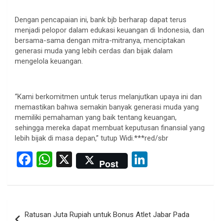
Dengan pencapaian ini, bank bjb berharap dapat terus
menjadi pelopor dalam edukasi keuangan di Indonesia, dan
bersama-sama dengan mitra-mitranya, menciptakan
generasi muda yang lebih cerdas dan bijak dalam
mengelola keuangan.
“Kami berkomitmen untuk terus melanjutkan upaya ini dan
memastikan bahwa semakin banyak generasi muda yang
memiliki pemahaman yang baik tentang keuangan,
sehingga mereka dapat membuat keputusan finansial yang
lebih bijak di masa depan,” tutup Widi.***red/sbr
F
W
X
Li
Post
a
h
n
ce
at
ke
b
s
dI
Post
Ratusan Juta Rupiah untuk Bonus Atlet Jabar Pada