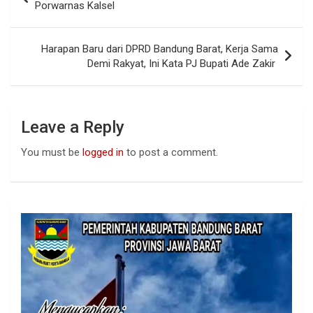
o
A
n
navigation
Porwarnas Kalsel
o
p
k
p
Harapan Baru dari DPRD Bandung Barat, Kerja Sama
Demi Rakyat, Ini Kata PJ Bupati Ade Zakir
Leave a Reply
You must be
logged in
to post a comment.