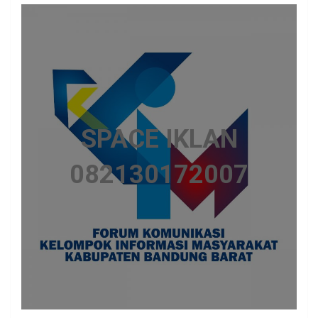
SPACE IKLAN
082130172007