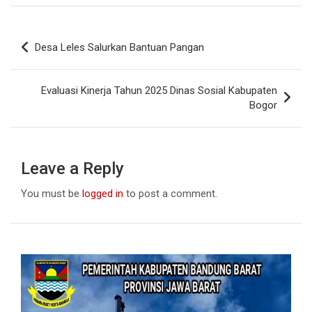
ce
at
ke
b
s
dI
Post
Desa Leles Salurkan Bantuan Pangan
o
A
n
navigation
o
p
Evaluasi Kinerja Tahun 2025 Dinas Sosial Kabupaten
k
p
Bogor
Leave a Reply
You must be
logged in
to post a comment.