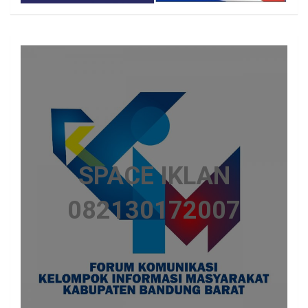
SPACE IKLAN
082130172007