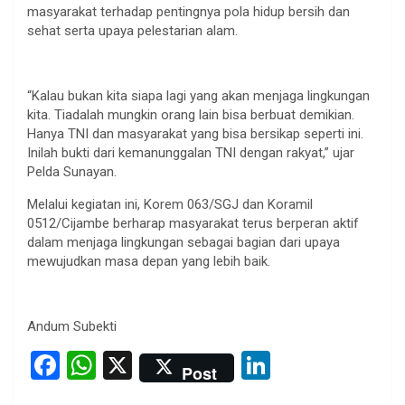
masyarakat terhadap pentingnya pola hidup bersih dan
sehat serta upaya pelestarian alam.
“Kalau bukan kita siapa lagi yang akan menjaga lingkungan
kita. Tiadalah mungkin orang lain bisa berbuat demikian.
Hanya TNI dan masyarakat yang bisa bersikap seperti ini.
Inilah bukti dari kemanunggalan TNI dengan rakyat,” ujar
Pelda Sunayan.
Melalui kegiatan ini, Korem 063/SGJ dan Koramil
0512/Cijambe berharap masyarakat terus berperan aktif
dalam menjaga lingkungan sebagai bagian dari upaya
mewujudkan masa depan yang lebih baik.
Andum Subekti
F
W
X
Li
Post
a
h
n