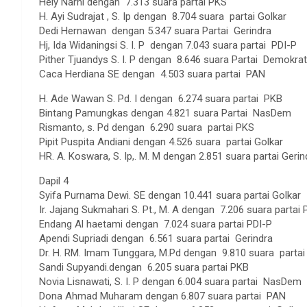
Hely Narni dengan 7.313 suara partai PKS
H. Ayi Sudrajat , S. Ip dengan 8.704 suara partai Golkar
Dedi Hernawan dengan 5.347 suara Partai Gerindra
Hj, Ida Widaningsi S. I. P dengan 7.043 suara partai PDI-P
Pither Tjuandys S. I. P dengan 8.646 suara Partai Demokrat
Caca Herdiana SE dengan 4.503 suara partai PAN
H. Ade Wawan S. Pd. I dengan 6.274 suara partai PKB
Bintang Pamungkas dengan 4.821 suara Partai NasDem
Rismanto, s. Pd dengan 6.290 suara partai PKS
Pipit Puspita Andiani dengan 4.526 suara partai Golkar
HR. A. Koswara, S. Ip,. M. M dengan 2.851 suara partai Gerin
Dapil 4
Syifa Purnama Dewi. SE dengan 10.441 suara partai Golkar
Ir. Jajang Sukmahari S. Pt., M. A dengan 7.206 suara partai
Endang Al haetami dengan 7.024 suara partai PDI-P
Apendi Supriadi dengan 6.561 suara partai Gerindra
Dr. H. RM. Imam Tunggara, M.Pd dengan 9.810 suara parta
Sandi Supyandi.dengan 6.205 suara partai PKB
Novia Lisnawati, S. I. P dengan 6.004 suara partai NasDem
Dona Ahmad Muharam dengan 6.807 suara partai PAN