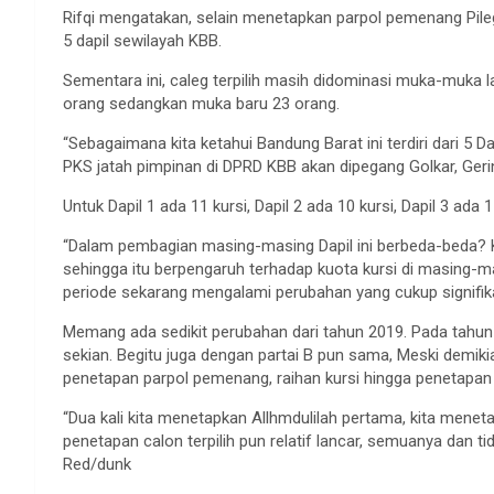
Rifqi mengatakan, selain menetapkan parpol pemenang Pileg
5 dapil sewilayah KBB.
Sementara ini, caleg terpilih masih didominasi muka-muka
orang sedangkan muka baru 23 orang.
“Sebagaimana kita ketahui Bandung Barat ini terdiri dari 5 D
PKS jatah pimpinan di DPRD KBB akan dipegang Golkar, Geri
Untuk Dapil 1 ada 11 kursi, Dapil 2 ada 10 kursi, Dapil 3 ada 11
“Dalam pembagian masing-masing Dapil ini berbeda-beda? 
sehingga itu berpengaruh terhadap kuota kursi di masing-m
periode sekarang mengalami perubahan yang cukup signifika
Memang ada sedikit perubahan dari tahun 2019. Pada tahun
sekian. Begitu juga dengan partai B pun sama, Meski demik
penetapan parpol pemenang, raihan kursi hingga penetapan n
“Dua kali kita menetapkan Allhmdulilah pertama, kita mene
penetapan calon terpilih pun relatif lancar, semuanya dan
Red/dunk