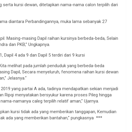
 serta kursi dewan, ditetapkan nama-nama calon terpilih dari
 lama diantara Perbandingannya, muka lama sebanyak 27
apil. Masing-masing Dapil raihan kursinya berbeda-beda, Selain
ndra dan PKB,” Ungkapnya.
, Dapil 4 ada 9 dan Dapil 5 terdiri dari 9 kursi
Kita melihat pada jumlah penduduk yang berbeda-beda
asing Dapil, Secara menyeluruh, fenomena raihan kursi dewan
n,” Jelasnya.“
 2019 yang partai A ada, tadinya mendapatkan sekian menjadi
ian Ripqi menyatakan bersyukur karena proses Pileg hingga
ama-namanya caleg terpilih relatif aman,” Ujarnya.
tapkan kursi tidak ada yang memberikan tanggapan, Kemudian
 tidak ada yang memberikan bantahan,” pungkasnya ***