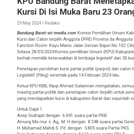
KPU Bandung Barat Menetapka
Kursi Di Isi Muka Baru 23 Ora
29 May 2024
Redaksi
Bandung Barat-sri-media.com
Komisi Pemilihan Umum Kab
Kursi dan Calon terpilih Anggota DPRD Provinsi da Anggot
Fanction Room :Kayu Manis Jalan Sersan Bajuri No 102 C
Selasa 28/05/2024.Komisi pemilihan Umum (KPU) Kabupaten 
berhak memiliki keterwakilan di lembaga legislatif dari 50 k
Penetapan perolehan kursi partai politik (parpol) dan calon
Legislatif (Pileg) serentak pada 14 Februari 2024 lalu.
Ketua KPU KBB, Ripqi Ahmad Sulaeman mengatakan, semua 
masing partai politik dan penetapan calon terpilih untuk pen
yang mendapatkan kursi di kabupaten Barat dari sejumlah se
Untuk Dapil 1
Asep Sudrajat dengan 6.041 suara partai PKB
Amung Ma mur s. Ag,. M. H dengan 8.348 suara partai Geri
H. Muhamad Mahdi S. Pd. dengan 5.805 suara Partai PKS