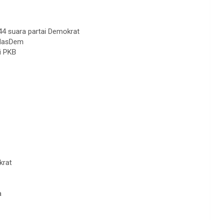
544 suara partai Demokrat
 NasDem
i PKB
krat
a