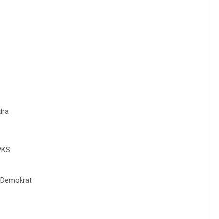
dra
 PKS
i Demokrat