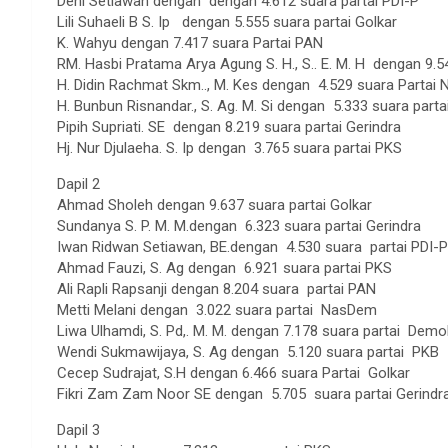
Deni Setiawan dengan dengan 4.612 suara partai PDI-P
Lili Suhaeli B S. Ip dengan 5.555 suara partai Golkar
K. Wahyu dengan 7.417 suara Partai PAN
RM. Hasbi Pratama Arya Agung S. H., S.. E. M. H dengan 9.
H. Didin Rachmat Skm.., M. Kes dengan 4.529 suara Partai
H. Bunbun Risnandar., S. Ag. M. Si dengan 5.333 suara parta
Pipih Supriati. SE dengan 8.219 suara partai Gerindra
Hj. Nur Djulaeha. S. Ip dengan 3.765 suara partai PKS
Dapil 2
Ahmad Sholeh dengan 9.637 suara partai Golkar
Sundanya S. P. M. M.dengan 6.323 suara partai Gerindra
Iwan Ridwan Setiawan, BE.dengan 4.530 suara partai PDI-P
Ahmad Fauzi, S. Ag dengan 6.921 suara partai PKS
Ali Rapli Rapsanji dengan 8.204 suara partai PAN
Metti Melani dengan 3.022 suara partai NasDem
Liwa Ulhamdi, S. Pd,. M. M. dengan 7.178 suara partai Demo
Wendi Sukmawijaya, S. Ag dengan 5.120 suara partai PKB
Cecep Sudrajat, S.H dengan 6.466 suara Partai Golkar
Fikri Zam Zam Noor SE dengan 5.705 suara partai Gerindr
Dapil 3