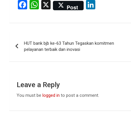
F
W
X
Li
Post
a
h
n
ce
at
ke
b
s
dI
Post
o
A
n
HUT bank bjb ke-63 Tahun Tegaskan komitmen
navigation
o
p
pelayanan terbaik dan inovasi
k
p
Leave a Reply
You must be
logged in
to post a comment.