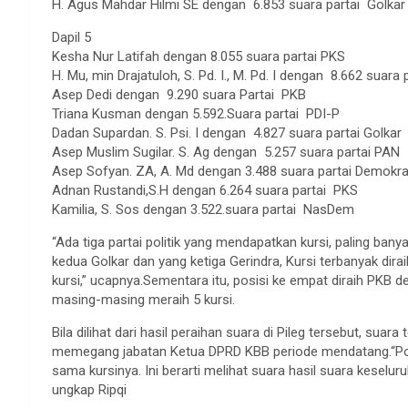
H. Agus Mahdar Hilmi SE dengan 6.853 suara partai Golkar
Dapil 5
Kesha Nur Latifah dengan 8.055 suara partai PKS
H. Mu, min Drajatuloh, S. Pd. I., M. Pd. I dengan 8.662 suara
Asep Dedi dengan 9.290 suara Partai PKB
Triana Kusman dengan 5.592.Suara partai PDI-P
Dadan Supardan. S. Psi. I dengan 4.827 suara partai Golkar
Asep Muslim Sugilar. S. Ag dengan 5.257 suara partai PAN
Asep Sofyan. ZA, A. Md dengan 3.488 suara partai Demokra
Adnan Rustandi,S.H dengan 6.264 suara partai PKS
Kamilia, S. Sos dengan 3.522.suara partai NasDem
“Ada tiga partai politik yang mendapatkan kursi, paling ba
kedua Golkar dan yang ketiga Gerindra, Kursi terbanyak di
kursi,” ucapnya.Sementara itu, posisi ke empat diraih PKB
masing-masing meraih 5 kursi.
Bila dilihat dari hasil peraihan suara di Pileg tersebut, sua
memegang jabatan Ketua DPRD KBB periode mendatang.“Posisi
sama kursinya. Ini berarti melihat suara hasil suara keselur
ungkap Ripqi