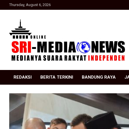
Skip
Thursday, August 6, 2026
to
content
Suara Rakyat Indonesia
SRI Media news
REDAKSI
BERITA TERKINI
BANDUNG RAYA
J