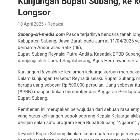
Kunjungan Bupati Subang, ke 
Longsor
18 April 2025
Redaksi
Subang-sri-media.com
Pasca terjadinya bencana tanah lon
Kabupaten Subang, Jawa Barat, pada Jum’at 11/04/2025 
bernama Ansor alias Rafik (46),
Bupati Subang Reynaldi Putra Andita, Kasatlak BPBD Suban
dampingi oleh Camat Sagalaherang, Agus Hermawan serta 
Kunjungan Reynaldi ke kediaman keluarga korban merupakan s
Dalam kunjungan tersebut Reynaldi selaku Bupati Subang, me
berupa uang sebesar Rp 500.000 perbulan, Uang sebesar it
(APBN) maupun bukan bersumber dari Anggaran Pendapatan 
Bupati Subang.
Pemberian ini merupakan perwujudan dari sebuah rasa empat
yang harus kehilangan sosok seorang Kepala Keluarga akibat
dengan salah satu program kerja Bupati Subang “Ngabret” ya
Reynaldi Bupati Subang didalam kesempatan ini juga meny