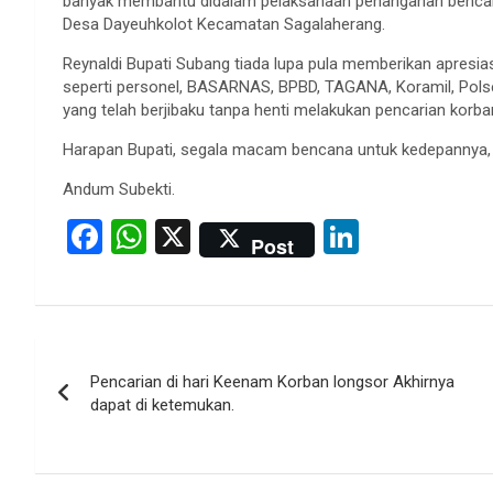
banyak membantu didalam pelaksanaan penanganan bencana
Desa Dayeuhkolot Kecamatan Sagalaherang.
Reynaldi Bupati Subang tiada lupa pula memberikan apresia
seperti personel, BASARNAS, BPBD, TAGANA, Koramil, Pols
yang telah berjibaku tanpa henti melakukan pencarian korban
Harapan Bupati, segala macam bencana untuk kedepannya, t
Andum Subekti.
F
W
X
Li
Post
a
h
n
ce
at
ke
b
s
dI
Post
o
A
n
Pencarian di hari Keenam Korban longsor Akhirnya
navigation
o
p
dapat di ketemukan.
k
p