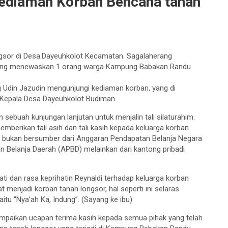
kediaman Korban Bencana tanah
gsor di Desa.Dayeuhkolot Kecamatan. Sagalaherang
yang menewaskan 1 orang warga Kampung Babakan Randu
g Udin Jazudin mengunjungi kediaman korban, yang di
Kepala Desa Dayeuhkolot Budiman.
ebuah kunjungan lanjutan untuk menjalin tali silaturahim.
mberikan tali asih dan tali kasih kepada keluarga korban
u bukan bersumber dari Anggaran Pendapatan Belanja Negara
Belanja Daerah (APBD) melainkan dari kantong pribadi
i dan rasa keprihatin Reynaldi terhadap keluarga korban
 menjadi korban tanah longsor, hal seperti ini selaras
itu “Nya’ah Ka, Indung”. (Sayang ke ibu)
ampaikan ucapan terima kasih kepada semua pihak yang telah