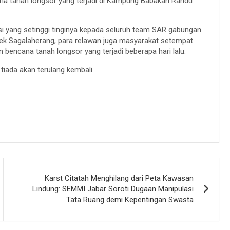
 tanah longsor yang terjadi di Kampung Babakan Randu
si yang setinggi tinginya kepada seluruh team SAR gabungan
ek Sagalaherang, para relawan juga masyarakat setempat
 bencana tanah longsor yang terjadi beberapa hari lalu.
iada akan terulang kembali.
Karst Citatah Menghilang dari Peta Kawasan
Lindung: SEMMI Jabar Soroti Dugaan Manipulasi
Tata Ruang demi Kepentingan Swasta