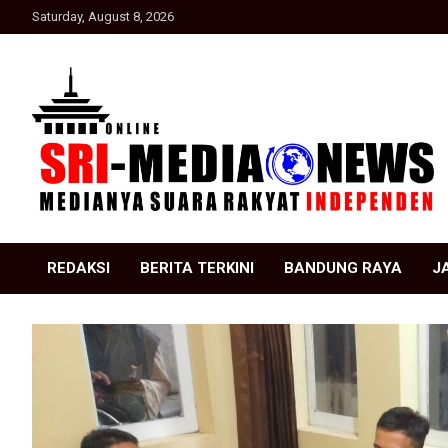
Skip
Saturday, August 8, 2026
to
content
Suara Rakyat Indonesia
SRI Media news
REDAKSI
BERITA TERKINI
BANDUNG RAYA
J