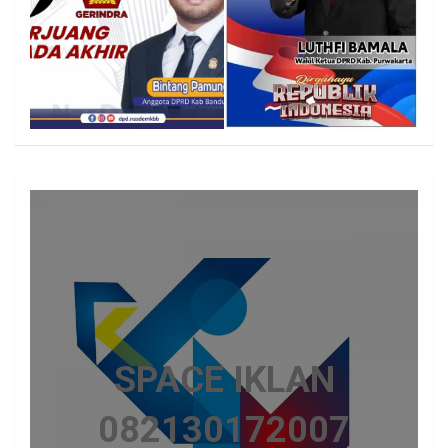
SPACE IKLAN
082130172007