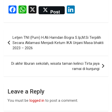
F
W
X
Li
Post
a
h
n
ce
at
ke
b
s
dI
Post
Letjen TNI (Purn) H.Ali Hamdan Bogra S.Ip,M.Si Terpilih
o
A
n
navigation
Secara Aklamasi Menjadi Ketum IKA Unjani Masa bhakti
o
p
2023 – 2026
k
p
Di akhir liburan sekolah, wisata taman kelinci Tirta jaya
ramai di kunjungi
Leave a Reply
You must be
logged in
to post a comment.