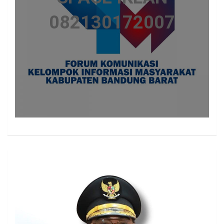
082130172007