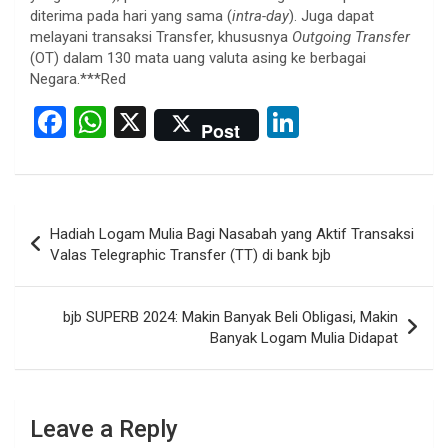
diterima pada hari yang sama (
intra-day
). Juga dapat
melayani transaksi Transfer, khususnya
Outgoing Transfer
(OT) dalam 130 mata uang valuta asing ke berbagai
Negara.***Red
F
W
X
Li
Post
a
h
n
ce
at
ke
b
s
dI
Post
Hadiah Logam Mulia Bagi Nasabah yang Aktif Transaksi
o
A
n
navigation
Valas Telegraphic Transfer (TT) di bank bjb
o
p
k
p
bjb SUPERB 2024: Makin Banyak Beli Obligasi, Makin
Banyak Logam Mulia Didapat
Leave a Reply