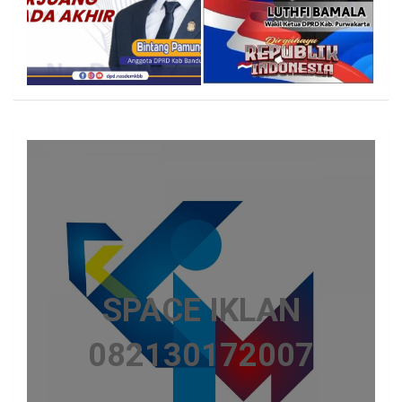
SPACE IKLAN
082130172007