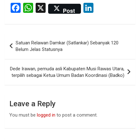
F
W
X
Li
Post
a
h
n
ce
at
ke
b
s
dI
Post
Satuan Relawan Damkar (Satlankar) Sebanyak 120
o
A
n
navigation
Belum Jelas Statusnya
o
p
k
p
Dede Irawan, pemuda asli Kabupaten Musi Rawas Utara,
terpilih sebagai Ketua Umum Badan Koordinasi (Badko)
Leave a Reply
You must be
logged in
to post a comment.