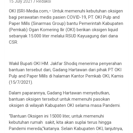
15 July 2021
Redaksi
OKI |SRI-Media.com,– Untuk memenuhi kebutuhan oksigen
bagi perawatan medis pasien COVID-19, PT. OKI Pulp and
Paper Mills (Sinarmas Group) bantu Pemerintah Kabupaten
(Pemkab) Ogan Komering Ilir (OKI) berikan oksigen liquid
sebanyak 15.000 liter melalui RSUD Kayuagung dari dana
CSR.
Wakil Bupati OKI HM. Jakfar Shodiq menerima penyerahan
bantuan tersebut dari, Gadang Hartawan dari pihak PT OKI
Pulp and Paper Mills di halaman Kantor Pemkab OKI, Kamis
(15/7/2021).
Dalam paparannya, Gadang Hartawan menyebutkan,
bantuan oksigen tersebut untuk memenuhi pasokan
oksigen di wilayah Kabupaten OKI selama masa Pandemi.
“Bantuan Oksigen ini 15000 liter, untuk memenuhi
kebutuhan rumah sakit, kita akan suplai terus hingga
Pandemi mereda,”katanya. Selain Kabupaten OKI, lanjutnya,