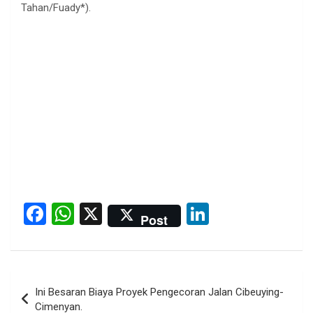
Tahan/Fuady*).
F
W
X
Li
Post
a
h
n
ce
at
ke
b
s
dI
Post
Ini Besaran Biaya Proyek Pengecoran Jalan Cibeuying-
o
A
n
navigation
Cimenyan.