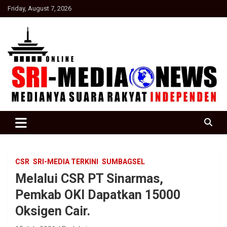
Skip
Friday, August 7, 2026
to
content
Suara Rakyat Indonesia
SRI Media news
CSR
SRI-MEDIA TERKINI
SUMBAGSEL
Melalui CSR PT Sinarmas,
Pemkab OKI Dapatkan 15000
Oksigen Cair.