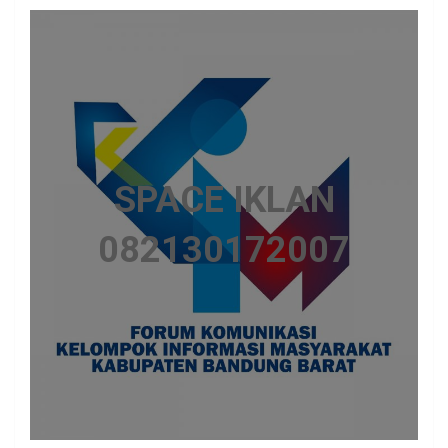
SPACE IKLAN
082130172007