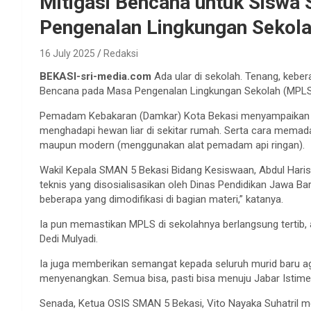
Mitigasi Bencana untuk Siswa
Pengenalan Lingkungan Sekol
16 July 2025
Redaksi
BEKASI-sri-media.com
Ada ular di sekolah. Tenang, keber
Bencana pada Masa Pengenalan Lingkungan Sekolah (MPLS)
Pemadam Kebakaran (Damkar) Kota Bekasi menyampaikan ma
menghadapi hewan liar di sekitar rumah. Serta cara memad
maupun modern (menggunakan alat pemadam api ringan).
Wakil Kepala SMAN 5 Bekasi Bidang Kesiswaan, Abdul Haris
teknis yang disosialisasikan oleh Dinas Pendidikan Jawa Barat
beberapa yang dimodifikasi di bagian materi,” katanya.
Ia pun memastikan MPLS di sekolahnya berlangsung tertib
Dedi Mulyadi.
Ia juga memberikan semangat kepada seluruh murid baru ag
menyenangkan. Semua bisa, pasti bisa menuju Jabar Istime
Senada, Ketua OSIS SMAN 5 Bekasi, Vito Nayaka Suhatril