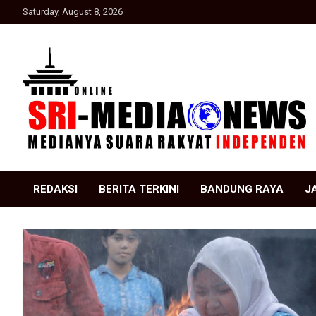
Skip
Saturday, August 8, 2026
to
content
Suara Rakyat Indonesia
SRI Media news
REDAKSI
BERITA TERKINI
BANDUNG RAYA
J