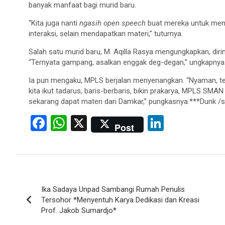
banyak manfaat bagi murid baru.
“Kita juga nanti
ngasih open speech
buat mereka untuk mengk
interaksi, selain mendapatkan materi,” tuturnya.
Salah satu murid baru, M. Aqilla Rasya mengungkapkan, dir
“Ternyata gampang, asalkan enggak deg-degan,” ungkapnya
Ia pun mengaku, MPLS berjalan menyenangkan. “Nyaman, tem
kita ikut tadarus, baris-berbaris, bikin prakarya, MPLS SMA
sekarang dapat materi dari Damkar,” pungkasnya.***Dunk /s
F
W
X
Li
Post
a
h
n
ce
at
ke
b
s
dI
Post
o
A
n
Ika Sadaya Unpad Sambangi Rumah Penulis
navigation
o
p
Tersohor *Menyentuh Karya Dedikasi dan Kreasi
Prof. Jakob Sumardjo*
k
p