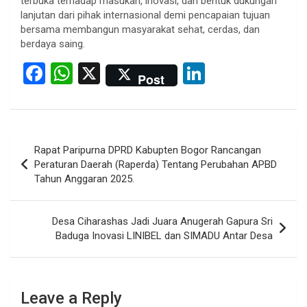
terbuka terhadap masukan, inovasi, dan bentuk dukungan
lanjutan dari pihak internasional demi pencapaian tujuan
bersama membangun masyarakat sehat, cerdas, dan
berdaya saing.
F
W
X
Li
Post
a
h
n
ce
at
ke
b
s
dI
Post
Rapat Paripurna DPRD Kabupten Bogor Rancangan
o
A
n
navigation
Peraturan Daerah (Raperda) Tentang Perubahan APBD
o
p
Tahun Anggaran 2025.
k
p
Desa Ciharashas Jadi Juara Anugerah Gapura Sri
Baduga Inovasi LINIBEL dan SIMADU Antar Desa
Leave a Reply