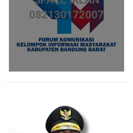
SPACE IKLAN
082130172007