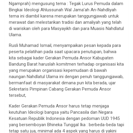
Ngamprah) mengusung tema : Tegak Lurus Pemuda dalam
Bingkai Ideologi Ahlussunah Wal Jama’ah An-Nahdliyah
tema ini diambil karena merupakan tanggungjawab untuk
merawat dan melestarikan tradisi dan amaliyah yang telah
di wariskan oleh para Masyayikh dan para Muasis Nahdlatul
Ulama.
Rusli Muhamad Ismail, menyampaikan pesan kepada para
peserta pelatihan pada saat upacara penutupan, bahwa
kita sebagai kader Gerakan Pemuda Ansor Kabupaten
Bandung Barat haruslah komitmen terhadap organisasi kita
yang merupakan organisasi kepemudaan di bawah
naungan Nahdlatul Ulama ini dengan penuh tanggungjawab,
bermanfaat di masyarakat dimana pun kita berada, ujar
Sekretaris Pimpinan Cabang Gerakan Pemuda Ansor
tersebut,
Kader Gerakan Pemuda Ansor harus tetap menjaga
keutuhan Ideologi bangsa yaitu Pancasila dan Negara
Kesatuan Republik Indonesia dengan pedoman UUD 1945
yang bersemboyan Bhineka Tunggal Ika : berbeda-beda tapi
tetap satu jua, minimal ada 4 aspek yang harus di yakini