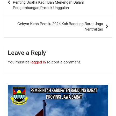
o
A
n
navigation
Penting Usaha Kecil Dan Menengah Dalam
o
p
Pengembangan Produk Unggulan
k
p
Gebyar Kirab Pemilu 2024 Kab.Bandung Barat Jaga
Nentralitas
Leave a Reply
You must be
logged in
to post a comment.