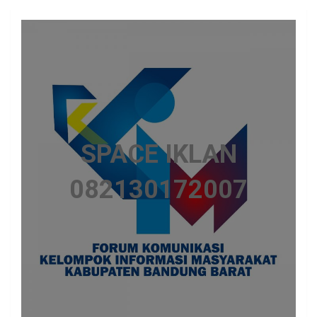
SPACE IKLAN
082130172007