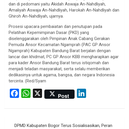
dan di pedomani yaitu Akidah Aswaja An-Nahdliyah,
Amaliyah Aswaja An-Nahdliyah, Harokah An-Nahdliyah dan
Ghiroh An-Nahdliyah, ujarnya.
Prosesi upacara pembaiatan dan penutupan pada
Pelatihan Kepemimpinan Dasar (PKD) yang
diselenggarakan oleh Pimpinan Anak Cabang Gerakan
Pemuda Ansor Kecamatan Ngamprah (PAC GP Ansor
Ngamprah) Kabupaten Bandung Barat berjalan dengan
lancar dan khidmat, PC GP Ansor KBB mengharapkan agar
para kader Ansor Bandung Barat terus istiqomah dan
menjadi teladan masyarakat, serta selalu memberikan
dedikasinya untuk agama, bangsa, dan negara Indonesia
tercinta. (Red/Syam
F
W
X
Li
Post
a
h
n
ce
at
ke
b
s
dI
Post
DPMD Kabupaten Bogor Terus Sosialisasikan, Peran