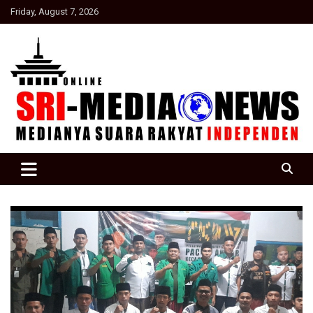
Skip
Friday, August 7, 2026
to
content
Suara Rakyat Indonesia
SRI Media news