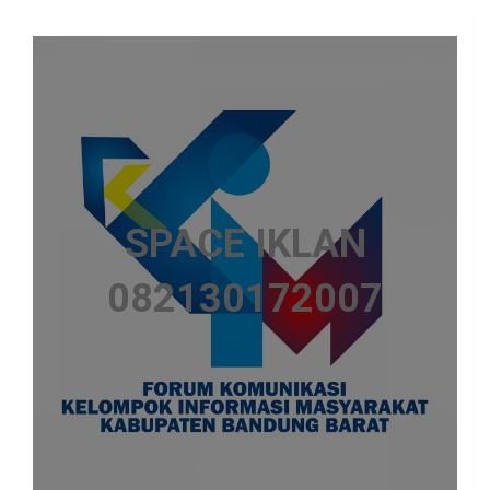
SPACE IKLAN
082130172007