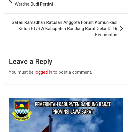
o
A
n
navigation
Werdha Budi Pertiwi
o
p
k
p
Safari Ramadhan Ratusan Anggota Forum Komunikasi
Ketua RT/RW Kabupaten Bandung Barat Gelar Di 16
Kecamatan
Leave a Reply
You must be
logged in
to post a comment.