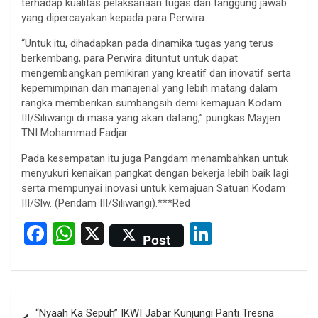
terhadap kualitas pelaksanaan tugas dan tanggung jawab
yang dipercayakan kepada para Perwira.
“Untuk itu, dihadapkan pada dinamika tugas yang terus
berkembang, para Perwira dituntut untuk dapat
mengembangkan pemikiran yang kreatif dan inovatif serta
kepemimpinan dan manajerial yang lebih matang dalam
rangka memberikan sumbangsih demi kemajuan Kodam
III/Siliwangi di masa yang akan datang,” pungkas Mayjen
TNI Mohammad Fadjar.
Pada kesempatan itu juga Pangdam menambahkan untuk
menyukuri kenaikan pangkat dengan bekerja lebih baik lagi
serta mempunyai inovasi untuk kemajuan Satuan Kodam
III/Slw. (Pendam III/Siliwangi).***Red
F
W
X
Li
Post
a
h
n
ce
at
ke
b
s
dI
Post
“Nyaah Ka Sepuh” IKWI Jabar Kunjungi Panti Tresna