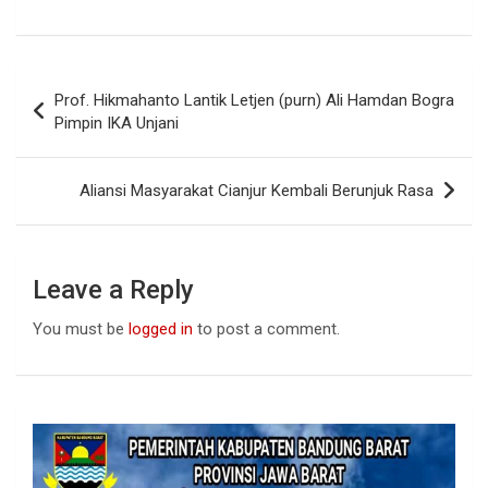
a
h
n
ce
at
ke
b
s
dI
Post
Prof. Hikmahanto Lantik Letjen (purn) Ali Hamdan Bogra
o
A
n
navigation
Pimpin IKA Unjani
o
p
k
p
Aliansi Masyarakat Cianjur Kembali Berunjuk Rasa
Leave a Reply
You must be
logged in
to post a comment.