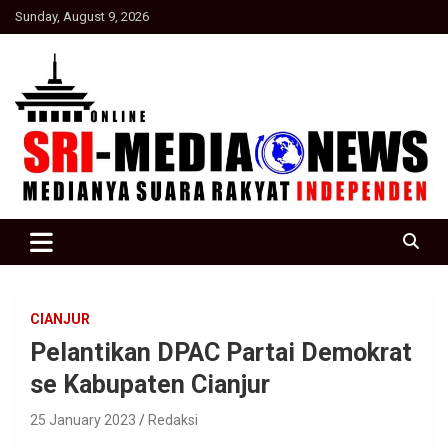
Skip
Sunday, August 9, 2026
to
content
Suara Rakyat Indonesia
SRI Media news
CIANJUR
Pelantikan DPAC Partai Demokrat
se Kabupaten Cianjur
25 January 2023
Redaksi