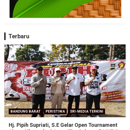
Terbaru
BANDUNG BARAT
PERISTIWA
SRI-MEDIA TERKINI
Hj. Pipih Supriati, S.E Gelar Open Tournament