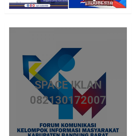
SPACE IKLAN
082130172007