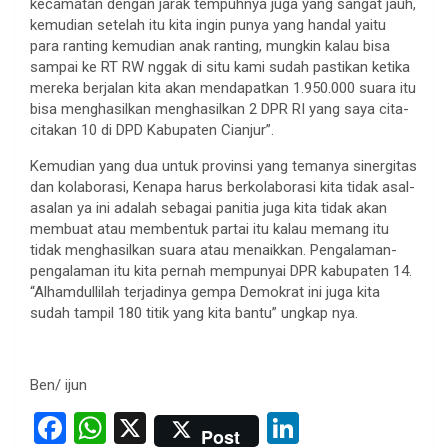
kecamatan dengan jarak tempuhnya juga yang sangat jauh,
kemudian setelah itu kita ingin punya yang handal yaitu
para ranting kemudian anak ranting, mungkin kalau bisa
sampai ke RT RW nggak di situ kami sudah pastikan ketika
mereka berjalan kita akan mendapatkan 1.950.000 suara itu
bisa menghasilkan menghasilkan 2 DPR RI yang saya cita-
citakan 10 di DPD Kabupaten Cianjur”.
Kemudian yang dua untuk provinsi yang temanya sinergitas
dan kolaborasi, Kenapa harus berkolaborasi kita tidak asal-
asalan ya ini adalah sebagai panitia juga kita tidak akan
membuat atau membentuk partai itu kalau memang itu
tidak menghasilkan suara atau menaikkan. Pengalaman-
pengalaman itu kita pernah mempunyai DPR kabupaten 14.
“Alhamdullilah terjadinya gempa Demokrat ini juga kita
sudah tampil 180 titik yang kita bantu” ungkap nya.
Ben/ ijun
F
W
X
Li
Post