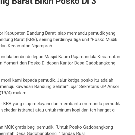
g Barat Bikin Posko Di 3
r Kabupaten Bandung Barat, siap memandu pemudik yang
dung Barat (KBB), seiring berdirinya tiga unit “Posko Mudik
in dan Kecamatan Ngamprah.
mandala berdiri di depan Masjid Kaum Rajamandala Kecamatan
depan Yomart dan Posko Di depan Kantor Desa Gadobangkong
moril kami kepada pemudik. Jalur ketiga posko itu adalah
 menuju kawasan Bandung Selatan”, ujar Sekretaris GP Ansor
 (19/4) malam.
nsor KBB yang siap melayani dan membantu memandu pemudik.
sekedar istirahat atau untuk minum kopi dan teh hangat di
an MCK gratis bagi pemudik. “Untuk Posko Gadobangkong
erintah Desa Gadobangkong, ” tandas Rusli.