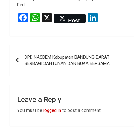
Red
F
W
X
Li
Post
a
h
n
ce
at
ke
b
s
dI
Post
o
A
n
DPD NASDEM Kabupaten BANDUNG BARAT
navigation
o
p
BERBAGI SANTUNAN DAN BUKA BERSAMA
k
p
Leave a Reply
You must be
logged in
to post a comment.