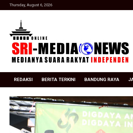
Skip
Thursday, August 6, 2026
to
content
Suara Rakyat Indonesia
SRI Media news
REDAKSI
BERITA TERKINI
BANDUNG RAYA
J