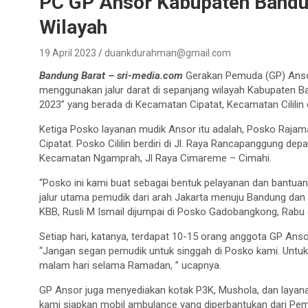
PC GP Ansor Kabupaten Bandun
Wilayah
19 April 2023
duankdurahman@gmail.com
Bandung Barat – sri-media.com
Gerakan Pemuda (GP) Anso
menggunakan jalur darat di sepanjang wilayah Kabupaten Ban
2023” yang berada di Kecamatan Cipatat, Kecamatan Cilil
Ketiga Posko layanan mudik Ansor itu adalah, Posko Raja
Cipatat. Posko Cililin berdiri di Jl. Raya Rancapanggung 
Kecamatan Ngamprah, Jl Raya Cimareme – Cimahi.
“Posko ini kami buat sebagai bentuk pelayanan dan bantuan 
jalur utama pemudik dari arah Jakarta menuju Bandung dan
KBB, Rusli M Ismail dijumpai di Posko Gadobangkong, Rabu
Setiap hari, katanya, terdapat 10-15 orang anggota GP A
“Jangan segan pemudik untuk singgah di Posko kami. Untuk 
malam hari selama Ramadan, ” ucapnya.
GP Ansor juga menyediakan kotak P3K, Mushola, dan layan
kami siapkan mobil ambulance yang diperbantukan dari Pem