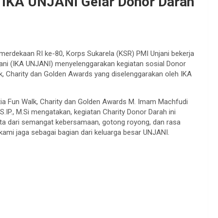
n IKA UNJANI Gelar Donor Darah
erdekaan RI ke-80, Korps Sukarela (KSR) PMI Unjani bekerja
ani (IKA UNJANI) menyelenggarakan kegiatan sosial Donor
alk, Charity dan Golden Awards yang diselenggarakan oleh IKA
tia Fun Walk, Charity dan Golden Awards M. Imam Machfudi
S.IP., M.Si mengatakan, kegiatan Charity Donor Darah ini
yata dari semangat kebersamaan, gotong royong, dan rasa
g kami jaga sebagai bagian dari keluarga besar UNJANI.