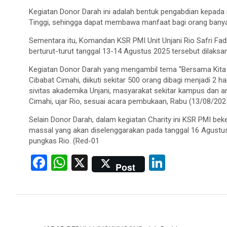
Kegiatan Donor Darah ini adalah bentuk pengabdian kepada
Tinggi, sehingga dapat membawa manfaat bagi orang ban
Sementara itu, Komandan KSR PMI Unit Unjani Rio Safri Fad
berturut-turut tanggal 13-14 Agustus 2025 tersebut dilaksa
Kegiatan Donor Darah yang mengambil tema “Bersama Kita M
Cibabat Cimahi, diikuti sekitar 500 orang dibagi menjadi 2 h
sivitas akademika Unjani, masyarakat sekitar kampus dan a
Cimahi, ujar Rio, sesuai acara pembukaan, Rabu (13/08/202
Selain Donor Darah, dalam kegiatan Charity ini KSR PMI b
massal yang akan diselenggarakan pada tanggal 16 Agustus 
pungkas Rio. (Red-01
F
W
X
Li
Post
a
h
n
ce
at
ke
b
s
dI
Post