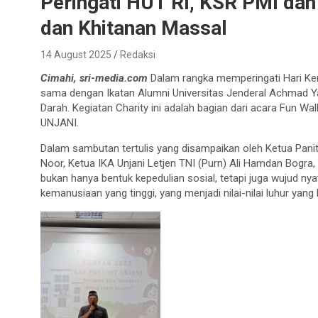
Peringati HUT RI, KSR PMI da
dan Khitanan Massal
14 August 2025
Redaksi
Cimahi, sri-media.com
Dalam rangka memperingati Hari Kem
sama dengan Ikatan Alumni Universitas Jenderal Achmad Y
Darah. Kegiatan Charity ini adalah bagian dari acara Fun W
UNJANI.
Dalam sambutan tertulis yang disampaikan oleh Ketua Pani
Noor, Ketua IKA Unjani Letjen TNI (Purn) Ali Hamdan Bogra, 
bukan hanya bentuk kepedulian sosial, tetapi juga wujud n
kemanusiaan yang tinggi, yang menjadi nilai-nilai luhur yan