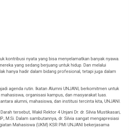
tuk kontribusi nyata yang bisa menyelamatkan banyak nyawa.
 mereka yang sedang berjuang untuk hidup. Dan melalui
dak hanya hadir dalam bidang profesional, tetapi juga dalam
menjadi agenda rutin. Ikatan Alumni UNJANI, berkomitmen untuk
n mahasiswa, organisasi kampus, dan masyarakat luas.
tara alumni, mahasiswa, dan institusi tercinta kita, UNJANI.
ah tersebut, Wakil Rektor 4 Unjani Dr. dr. Silvia Mustikasari,
IP., M.Si. Dalam sambutannya, dr. Silvia sangat mengapresiasi
 Kegiatan Mahasiswa (UKM) KSR PMI UNJANI bekerjasama