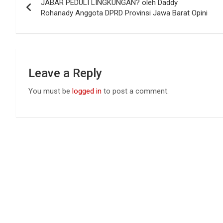
o
A
n
JABAR PEDULI LINGKUNGAN? oleh Daddy
navigation
o
p
Rohanady Anggota DPRD Provinsi Jawa Barat Opini
k
p
Leave a Reply
You must be
logged in
to post a comment.