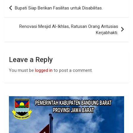
b
s
dI
Post
Bupati Siap Berikan Fasilitas untuk Disabilitas.
o
A
n
navigation
o
p
Renovasi Mesjid Al-Ikhlas, Ratusan Orang Antusias
k
p
Kerjabhakti.
Leave a Reply
You must be
logged in
to post a comment.