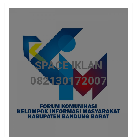
SPACE IKLAN
082130172007