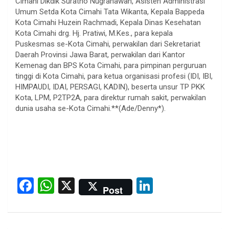
Cimahi Dikdik Suratno Nugrahawan, Asisten Administrasi
Umum Setda Kota Cimahi Tata Wikanta, Kepala Bappeda
Kota Cimahi Huzein Rachmadi, Kepala Dinas Kesehatan
Kota Cimahi drg. Hj. Pratiwi, M.Kes., para kepala
Puskesmas se-Kota Cimahi, perwakilan dari Sekretariat
Daerah Provinsi Jawa Barat, perwakilan dari Kantor
Kemenag dan BPS Kota Cimahi, para pimpinan perguruan
tinggi di Kota Cimahi, para ketua organisasi profesi (IDI, IBI,
HIMPAUDI, IDAI, PERSAGI, KADIN), beserta unsur TP PKK
Kota, LPM, P2TP2A, para direktur rumah sakit, perwakilan
dunia usaha se-Kota Cimahi.**(Ade/Denny*).
F
W
X
Li
Post
a
h
n
ce
at
ke