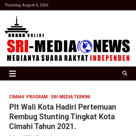
Skip
Thursday, August 6, 2026
to
content
Suara Rakyat Indonesia
SRI Media news
CIMAHI
PROGRAM.
SRI-MEDIA TERKINI
Plt Wali Kota Hadiri Pertemuan
Rembug Stunting Tingkat Kota
Cimahi Tahun 2021.