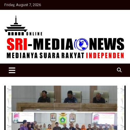
Skip
Friday, August 7, 2026
to
content
Suara Rakyat Indonesia
SRI Media news