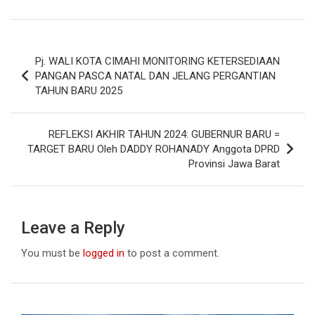
a
h
n
ce
at
ke
b
s
dI
Post
Pj. WALI KOTA CIMAHI MONITORING KETERSEDIAAN
o
A
n
navigation
PANGAN PASCA NATAL DAN JELANG PERGANTIAN
o
p
TAHUN BARU 2025
k
p
REFLEKSI AKHIR TAHUN 2024: GUBERNUR BARU =
TARGET BARU Oleh DADDY ROHANADY Anggota DPRD
Provinsi Jawa Barat
Leave a Reply
You must be
logged in
to post a comment.