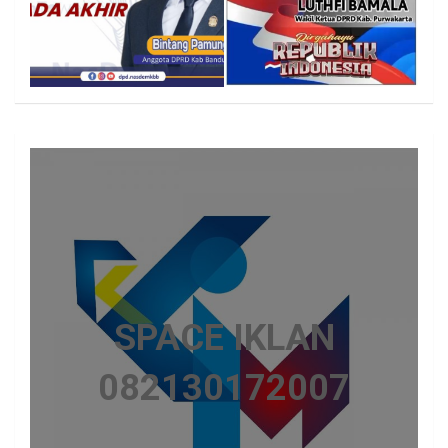
SPACE IKLAN
082130172007