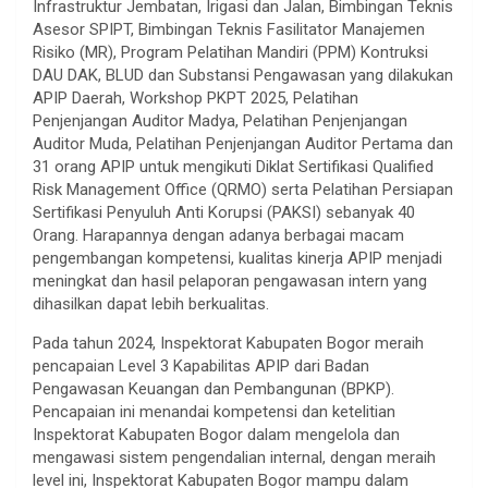
Infrastruktur Jembatan, Irigasi dan Jalan, Bimbingan Teknis
Asesor SPIPT, Bimbingan Teknis Fasilitator Manajemen
Risiko (MR), Program Pelatihan Mandiri (PPM) Kontruksi
DAU DAK, BLUD dan Substansi Pengawasan yang dilakukan
APIP Daerah, Workshop PKPT 2025, Pelatihan
Penjenjangan Auditor Madya, Pelatihan Penjenjangan
Auditor Muda, Pelatihan Penjenjangan Auditor Pertama dan
31 orang APIP untuk mengikuti Diklat Sertifikasi Qualified
Risk Management Office (QRMO) serta Pelatihan Persiapan
Sertifikasi Penyuluh Anti Korupsi (PAKSI) sebanyak 40
Orang. Harapannya dengan adanya berbagai macam
pengembangan kompetensi, kualitas kinerja APIP menjadi
meningkat dan hasil pelaporan pengawasan intern yang
dihasilkan dapat lebih berkualitas.
Pada tahun 2024, Inspektorat Kabupaten Bogor meraih
pencapaian Level 3 Kapabilitas APIP dari Badan
Pengawasan Keuangan dan Pembangunan (BPKP).
Pencapaian ini menandai kompetensi dan ketelitian
Inspektorat Kabupaten Bogor dalam mengelola dan
mengawasi sistem pengendalian internal, dengan meraih
level ini, Inspektorat Kabupaten Bogor mampu dalam