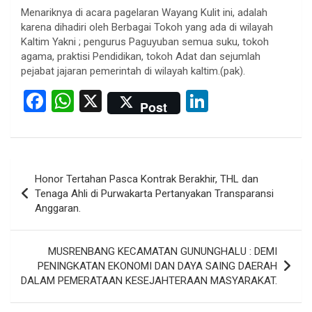
Menariknya di acara pagelaran Wayang Kulit ini, adalah
karena dihadiri oleh Berbagai Tokoh yang ada di wilayah
Kaltim Yakni ; pengurus Paguyuban semua suku, tokoh
agama, praktisi Pendidikan, tokoh Adat dan sejumlah
pejabat jajaran pemerintah di wilayah kaltim.(pak).
F
W
X
Li
Post
a
h
n
ce
at
ke
b
s
dI
Post
Honor Tertahan Pasca Kontrak Berakhir, THL dan
o
A
n
navigation
Tenaga Ahli di Purwakarta Pertanyakan Transparansi
o
p
Anggaran.
k
p
MUSRENBANG KECAMATAN GUNUNGHALU : DEMI
PENINGKATAN EKONOMI DAN DAYA SAING DAERAH
DALAM PEMERATAAN KESEJAHTERAAN MASYARAKAT.