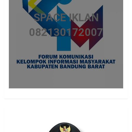
SPACE IKLAN
082130172007