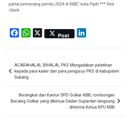
partai pemenang pemilu 2024 di KBB,” kata Pipih.*** Red
/dunk
F
W
X
Li
Post
a
h
n
ce
at
ke
b
s
dI
Post
ACARAHALAL BIHALAL PKS Mengadakan pelatihan
o
A
n
navigation
kepada para kader dan para pengurus PKS di kabupaten
o
p
Subang.
k
p
Berangkat dari Kantor DPD Golkar KBB, rombongan
Bacaleg Golkar yang diketuai Dadan Supardan langsung
diterima Ketua KPU KBB