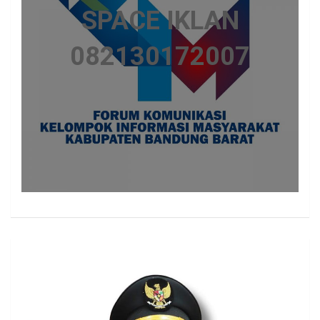
SPACE IKLAN
082130172007