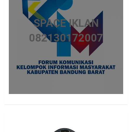
SPACE IKLAN
082130172007