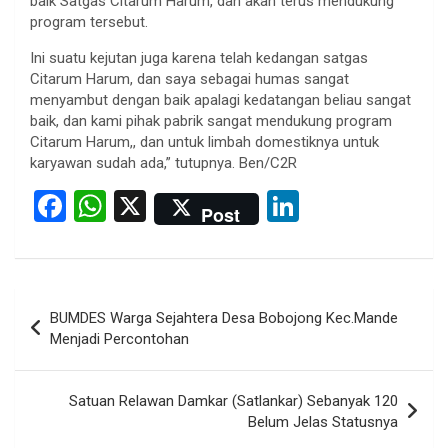
baik Satgas Citarum Harum, dan akan terus mendukung
program tersebut.
Ini suatu kejutan juga karena telah kedangan satgas
Citarum Harum, dan saya sebagai humas sangat
menyambut dengan baik apalagi kedatangan beliau sangat
baik, dan kami pihak pabrik sangat mendukung program
Citarum Harum,, dan untuk limbah domestiknya untuk
karyawan sudah ada,” tutupnya. Ben/C2R
F
W
X
Li
Post
a
h
n
ce
at
ke
b
s
dI
Post
BUMDES Warga Sejahtera Desa Bobojong Kec.Mande
o
A
n
navigation
Menjadi Percontohan
o
p
k
p
Satuan Relawan Damkar (Satlankar) Sebanyak 120
Belum Jelas Statusnya