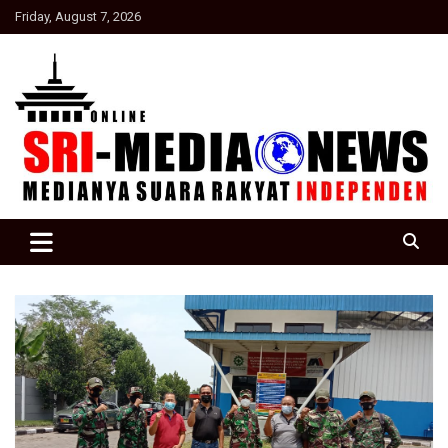
Skip
Friday, August 7, 2026
to
content
Suara Rakyat Indonesia
SRI Media news