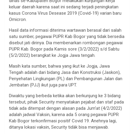
dinas se-Kabupaten Bogor melakukan kunjungan kerja
keluar daerah karena saat ini sedang terjadi peningkatan
kasus Corona Virus Desease 2019 (Covid-19) varian baru
Omicron.
Hasil data informasi diterima wartawan berasal dari salah
satu sumber, pegawai PUPR Kab Bogor yang tidak bersedia
disebut jati dirinya. Dia membenarkan rombongan pegawai
PUPR Kab. Bogor pada Kamis sore (3/2/2022) s/d Sabtu
(5/2/2022) berangkat ke Jogja Jawa tengah.
Masih kata sumber, bahwa yang ikut ke Jogja, Jawa
Tengah adalah dari bidang Jasa dan Konstruksi (Jaskon),
Penyehatan Lingkungan (PL) dan Pembangunan Jalan dan
Jembatan (PJJ) ikut juga para UPT.
Diwaktu yang berbeda ketika akan berkunjung ke 3 bidang
tersebut, pihak Security menyatakan pejabat dan staf pada
tidak ada ditempat dengan alasan pada Jum’at (4/2/2022)
adalah jadwal Vaksin, karena ada 5 orang pegawai PUPR
Kab Bogor terkonfirmasi positif Covid 19. Anehnya lagi,
ditanya lokasi vaksin, Security tidàk bisa menjawab.