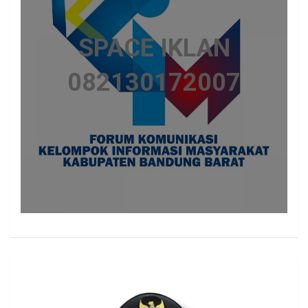
SPACE IKLAN
082130172007