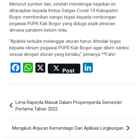
Menurut sumber lain, setelah mendengar kejadian ini
diharapkan kepada Ketua Satgas Covid-19 Kabupaten
Bogor memberikan sangsi tegas kepada rombongan
pegawai PUPR Kab Bogor yang diduga asyik plesiran
dimasa pandemi belum reda.
“Apabila terbukti melanggar aturan harus ditindak tegas
kepada oknum pegawai PUPR Kab Bogor agar diberi sanksi
sesuai dengan aturan yang berlaku,” pintanya.**Fahri
F
W
X
Li
Post
a
h
n
ce
at
ke
b
s
dI
Post
Lima Raperda Masuk Dalam Propemperda Semester
o
A
n
navigation
Pertama Tahun 2022
o
p
k
p
Mengikuti Anjuran Kemendagri Dan Aplikasi Lingkungan