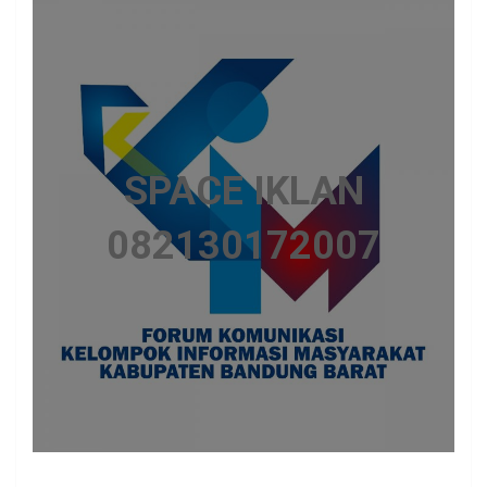
SPACE IKLAN
082130172007