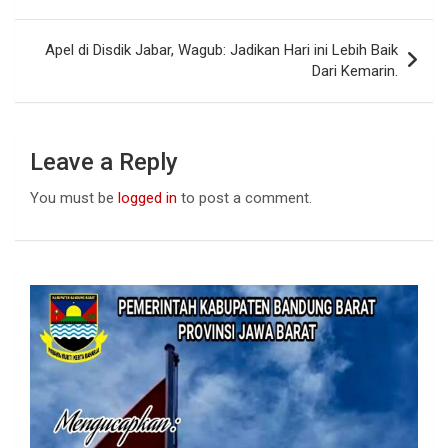
o
p
k
p
Apel di Disdik Jabar, Wagub: Jadikan Hari ini Lebih Baik
Dari Kemarin.
Leave a Reply
You must be
logged in
to post a comment.