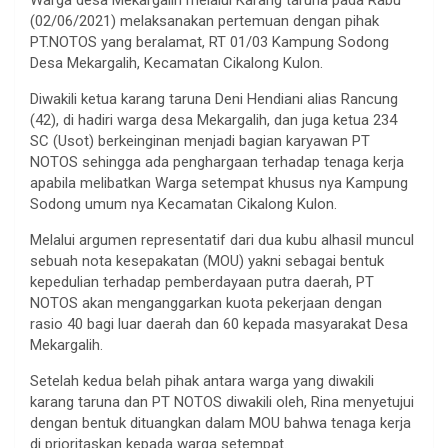
Warga desa Mekargalih melalui Karang taruna pada Rabu
(02/06/2021) melaksanakan pertemuan dengan pihak
PT.NOTOS yang beralamat, RT 01/03 Kampung Sodong
Desa Mekargalih, Kecamatan Cikalong Kulon.
Diwakili ketua karang taruna Deni Hendiani alias Rancung
(42), di hadiri warga desa Mekargalih, dan juga ketua 234
SC (Usot) berkeinginan menjadi bagian karyawan PT
NOTOS sehingga ada penghargaan terhadap tenaga kerja
apabila melibatkan Warga setempat khusus nya Kampung
Sodong umum nya Kecamatan Cikalong Kulon.
Melalui argumen representatif dari dua kubu alhasil muncul
sebuah nota kesepakatan (MOU) yakni sebagai bentuk
kepedulian terhadap pemberdayaan putra daerah, PT
NOTOS akan menganggarkan kuota pekerjaan dengan
rasio 40 bagi luar daerah dan 60 kepada masyarakat Desa
Mekargalih.
Setelah kedua belah pihak antara warga yang diwakili
karang taruna dan PT NOTOS diwakili oleh, Rina menyetujui
dengan bentuk dituangkan dalam MOU bahwa tenaga kerja
di prioritaskan kepada warga setempat.