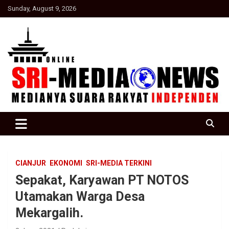
Skip
Sunday, August 9, 2026
to
content
Suara Rakyat Indonesia
SRI Media news
CIANJUR
EKONOMI
SRI-MEDIA TERKINI
Sepakat, Karyawan PT NOTOS
Utamakan Warga Desa
Mekargalih.