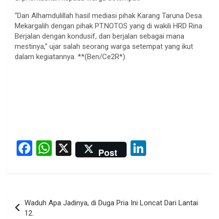
“Dan Alhamdulillah hasil mediasi pihak Karang Taruna Desa
Mekargalih dengan pihak PT.NOTOS yang di wakili HRD Rina
Berjalan dengan kondusif, dan berjalan sebagai mana
mestinya,” ujar salah seorang warga setempat yang ikut
dalam kegiatannya. **(Ben/Ce2R*).
F
W
X
Li
Post
a
h
n
ce
at
ke
b
s
dI
Post
Waduh Apa Jadinya, di Duga Pria Ini Loncat Dari Lantai
o
A
n
navigation
12.