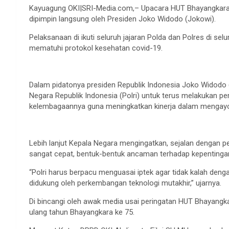
Kayuagung OKI|SRI-Media.com,– Upacara HUT Bhayangkara ke
dipimpin langsung oleh Presiden Joko Widodo (Jokowi).
Pelaksanaan di ikuti seluruh jajaran Polda dan Polres di se
mematuhi protokol kesehatan covid-19.
Dalam pidatonya presiden Republik Indonesia Joko Widodo
Negara Republik Indonesia (Polri) untuk terus melakuka
kelembagaannya guna meningkatkan kinerja dalam mengayom
Lebih lanjut Kepala Negara mengingatkan, sejalan dengan p
sangat cepat, bentuk-bentuk ancaman terhadap kepentinga
“Polri harus berpacu menguasai iptek agar tidak kalah den
didukung oleh perkembangan teknologi mutakhir,” ujarnya.
Di bincangi oleh awak media usai peringatan HUT Bhayangk
ulang tahun Bhayangkara ke 75.