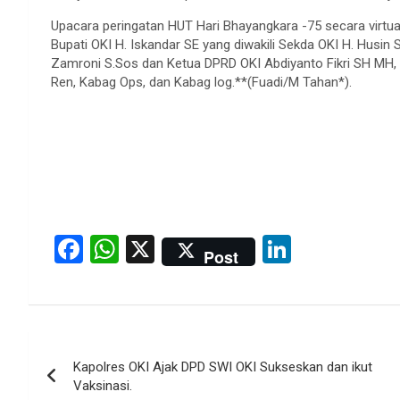
Upacara peringatan HUT Hari Bhayangkara -75 secara virtual
Bupati OKI H. Iskandar SE yang diwakili Sekda OKI H. Husin
Zamroni S.Sos dan Ketua DPRD OKI Abdiyanto Fikri SH MH, 
Ren, Kabag Ops, dan Kabag log.**(Fuadi/M Tahan*).
F
W
X
Li
Post
a
h
n
ce
at
ke
b
s
dI
Post
o
A
n
Kapolres OKI Ajak DPD SWI OKI Sukseskan dan ikut
navigation
o
p
Vaksinasi.