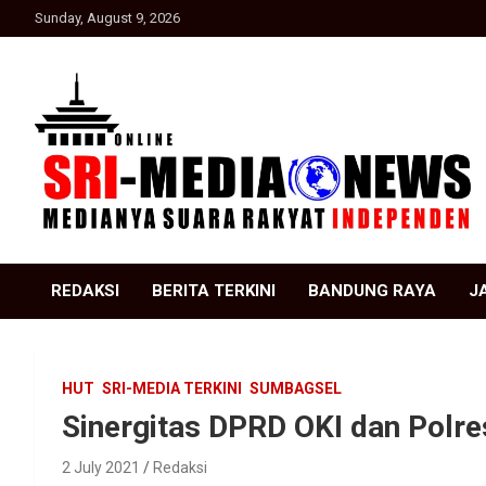
Skip
Sunday, August 9, 2026
to
content
Suara Rakyat Indonesia
SRI Media news
REDAKSI
BERITA TERKINI
BANDUNG RAYA
J
HUT
SRI-MEDIA TERKINI
SUMBAGSEL
Sinergitas DPRD OKI dan Polre
2 July 2021
Redaksi