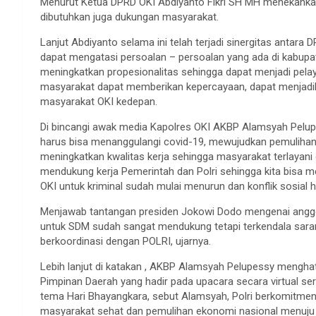
Menurut Ketua DPRD OKI Abdiyanto Fikri SH MH menekankan, 
dibutuhkan juga dukungan masyarakat.
Lanjut Abdiyanto selama ini telah terjadi sinergitas antara
dapat mengatasi persoalan – persoalan yang ada di kabupa
meningkatkan propesionalitas sehingga dapat menjadi pela
masyarakat dapat memberikan kepercayaan, dapat menjad
masyarakat OKI kedepan.
Di bincangi awak media Kapolres OKI AKBP Alamsyah Pelupes
harus bisa menanggulangi covid-19, mewujudkan pemulihan 
meningkatkan kwalitas kerja sehingga masyarakat terlayan
mendukung kerja Pemerintah dan Polri sehingga kita bisa me
OKI untuk kriminal sudah mulai menurun dan konflik sosial h
Menjawab tantangan presiden Jokowi Dodo mengenai anggota
untuk SDM sudah sangat mendukung tetapi terkendala sara
berkoordinasi dengan POLRI, ujarnya.
Lebih lanjut di katakan , AKBP Alamsyah Pelupessy mengha
Pimpinan Daerah yang hadir pada upacara secara virtual se
tema Hari Bhayangkara, sebut Alamsyah, Polri berkomitm
masyarakat sehat dan pemulihan ekonomi nasional menuju 