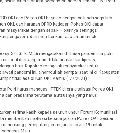
selain sinergi antara pemerintah daerah dengan TNI-Polri,
 DPRD OKI dan Polres OKI berjalan dengan baik sehingga kita
ten OKI, dan harapan DPRD kedepan Polres OKI dapat
yan masyarakat dengan sebaik – baiknya sehingga
ikan pengayom, dan memberikan rasa aman untuk
sy, SH, S. Ik, M. Si mengatakan di masa pandemi ini polri
nasional dan yang rutin di laksanakan kantipmas,
i dengan baik, Kapolres mengajak masyarakat untuk
lewati pandemi ini, alhamdulilah sampai saat ini di Kabupaten
ampir tidak ada di Kab OKI, Kamis (1/7/2021).
 Polri harus menguasi IPTEK di era gitalisasi Polres OKI
na dan prasarana terutama alutsusnya yang harus
turkan terima kasih kepada seluruh unsur Forum Komunikasi
rta memberikan motivasi kepada jajaran Polres OKI. Sesuai
en mendukung percepatan penanganan covid-19 untuk
Indonesia Maju.