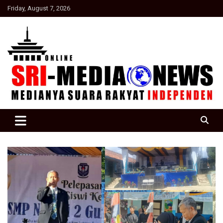
Skip
Friday, August 7, 2026
to
content
Suara Rakyat Indonesia
SRI Media news