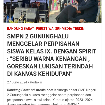
BANDUNG BARAT
PERISTIWA
SRI-MEDIA TERKINI
SMPN 2 GUNUNGHALU
MENGGELAR PERPISAHAN
SISWA KELAS IX. DENGAN SPIRIT
: “SERIBU WARNA KENANGAN ,
GORESKAN LUKISAN TERINDAH
DI KANVAS KEHIDUPAN”
27 June 2024
Redaksi
Bandung Barat-sri-media.com
Keluarga besar SMP Negeri
2 Gununghalu sukses menggelar acara perpisahan dan
pelepasan siswa-siswi kelas IX tahun ajaran 2023–2024
Acara tersebut berlangsung dihalaman SMPN 2