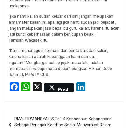
prestasi yang telah ditanamkan selama di sekolah ini”
ungkapnya.
”jika nanti kalian sudah keluar dari sini jangan melupakan
almamater kalian ini, apa lagi jika nanti sudah jadi pejabat ,
jangan melupakan jasa bapa ibu guru kalian, karena itu akan
jadi kunci keberhasilan dalam kehidupan kelak , ”
Tambah Wakasek itu.
“Kami menunggu informasi dan berita baik dari kalian,
karena kalian adalah kebanggaan kami semua….
ingatlah “Menghargai setiap jejak masa lalu, adalah
memacu diri hadapi masa depan” pungkas H.Enan Dede
Rahmat, M.Pd.I.* GUS.
F
W
X
Li
Post
a
h
n
ce
at
ke
b
s
dI
Post
RIAN FIRMANSYAH,S.Pd.” 4 Konsensus Kebangsaan
o
A
n
navigation
Sebagai Penegak Keadilan Sosial Masyarakat Dalam