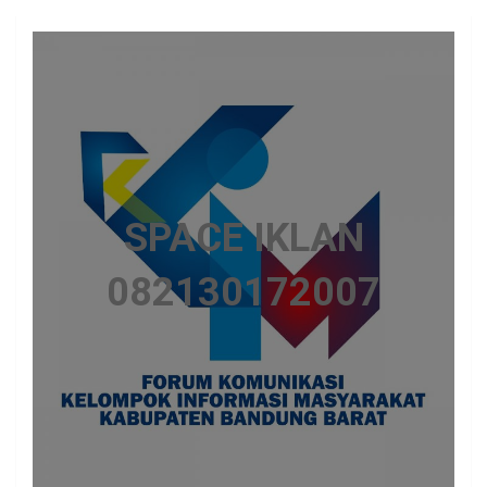
SPACE IKLAN
082130172007