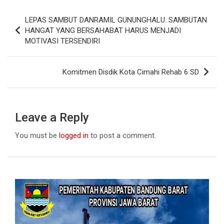
b
s
dI
Post
LEPAS SAMBUT DANRAMIL GUNUNGHALU. SAMBUTAN
o
A
n
navigation
HANGAT YANG BERSAHABAT HARUS MENJADI
o
p
MOTIVASI TERSENDIRI
k
p
Komitmen Disdik Kota Cimahi Rehab 6 SD
Leave a Reply
You must be
logged in
to post a comment.