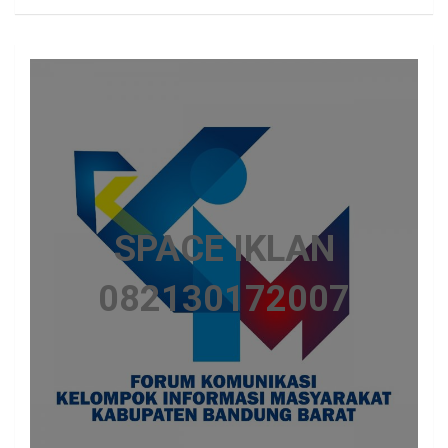
SPACE IKLAN
082130172007