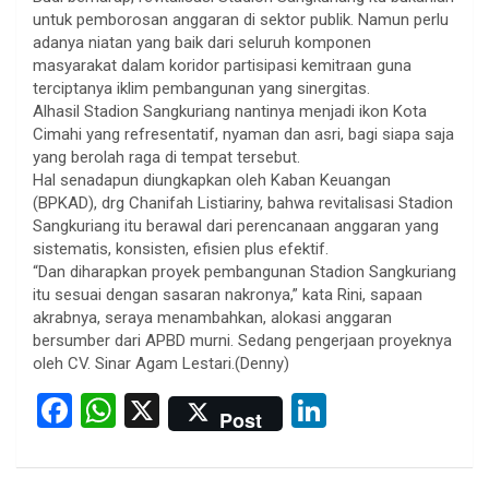
untuk pemborosan anggaran di sektor publik. Namun perlu
adanya niatan yang baik dari seluruh komponen
masyarakat dalam koridor partisipasi kemitraan guna
terciptanya iklim pembangunan yang sinergitas.
Alhasil Stadion Sangkuriang nantinya menjadi ikon Kota
Cimahi yang refresentatif, nyaman dan asri, bagi siapa saja
yang berolah raga di tempat tersebut.
Hal senadapun diungkapkan oleh Kaban Keuangan
(BPKAD), drg Chanifah Listiariny, bahwa revitalisasi Stadion
Sangkuriang itu berawal dari perencanaan anggaran yang
sistematis, konsisten, efisien plus efektif.
“Dan diharapkan proyek pembangunan Stadion Sangkuriang
itu sesuai dengan sasaran nakronya,” kata Rini, sapaan
akrabnya, seraya menambahkan, alokasi anggaran
bersumber dari APBD murni. Sedang pengerjaan proyeknya
oleh CV. Sinar Agam Lestari.(Denny)
F
W
X
Li
Post
a
h
n
ce
at
ke