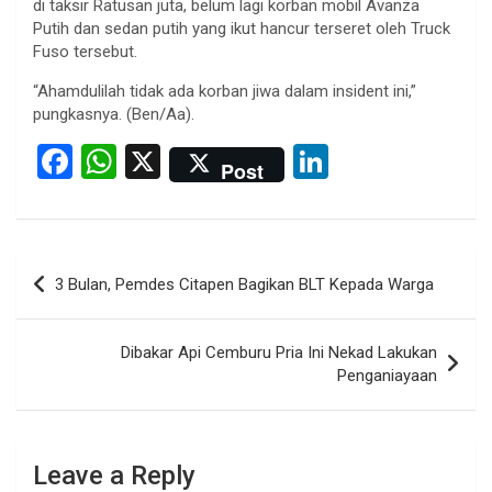
di taksir Ratusan juta, belum lagi korban mobil Avanza
Putih dan sedan putih yang ikut hancur terseret oleh Truck
Fuso tersebut.
“Ahamdulilah tidak ada korban jiwa dalam insident ini,”
pungkasnya. (Ben/Aa).
F
W
X
Li
Post
a
h
n
ce
at
ke
b
s
dI
Post
3 Bulan, Pemdes Citapen Bagikan BLT Kepada Warga
o
A
n
navigation
o
p
Dibakar Api Cemburu Pria Ini Nekad Lakukan
k
p
Penganiayaan
Leave a Reply