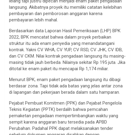
lelang tapi justru dipecah menjadi enam paket pengadaan
langsung. Akibatnya proyek itu memiliki catatan kelebihan
pembayaran dan pemborosan anggaran karena
pembayaran lebih mahal.
Berdasarkan data Laporan Hasil Pemeriksaan (LHP) BPK
2022, BPK mencatat bahwa dalam proyek perbaikan
struktur itu ada enam penyedia yang menandatangani
kontrak. Yakni CV WHA, CV YUP, CV RSD, CV JHK, CV IDB,
dan CV CKM. Nilai kontrak pengadaan langsung itu masing-
masing tidak jauh berbeda. Nilainya sekitar Rp 195 juta. Jika
ditotal ke enam paket itu mencapai Rp 1,174 miliar.
Menurut BPK, enam paket pengadaan langsung itu dibagi
berdasar zona. Tapi tidak ada batas yang jelas antar zona
di lapangan dan pekerjaan berada dalam satu hamparan.
Pejabat Pembuat Komitmen (PPK) dan Pejabat Pengelola
Teknis Kegiatan (PPTK) berdalih bahwa pemcahan
pemaketan pengadaan mempertimbangkan waktu yang
sempit karena anggaran baru tersedia pada APBD
Perubahan. Padahal PPK dapat melaksanakan tender
sebelum dokumen anggaran disahkan dengan