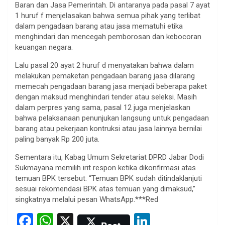
Baran dan Jasa Pemerintah. Di antaranya pada pasal 7 ayat
1 huruf f menjelasakan bahwa semua pihak yang terlibat
dalam pengadaan barang atau jasa mematuhi etika
menghindari dan mencegah pemborosan dan kebocoran
keuangan negara.
Lalu pasal 20 ayat 2 huruf d menyatakan bahwa dalam
melakukan pemaketan pengadaan barang jasa dilarang
memecah pengadaan barang jasa menjadi beberapa paket
dengan maksud menghindari tender atau seleksi. Masih
dalam perpres yang sama, pasal 12 juga menjelaskan
bahwa pelaksanaan penunjukan langsung untuk pengadaan
barang atau pekerjaan kontruksi atau jasa lainnya bernilai
paling banyak Rp 200 juta.
Sementara itu, Kabag Umum Sekretariat DPRD Jabar Dodi
Sukmayana memilih irit respon ketika dikonfirmasi atas
temuan BPK tersebut. “Temuan BPK sudah ditindaklanjuti
sesuai rekomendasi BPK atas temuan yang dimaksud,”
singkatnya melalui pesan WhatsApp.***Red
F
W
X
Li