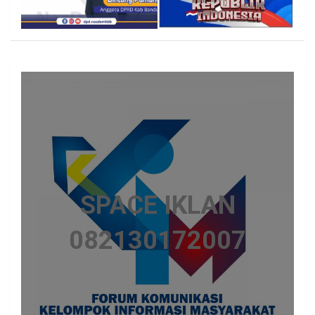
SPACE IKLAN
082130172007