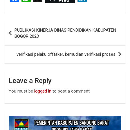
Post
a
h
n
ce
at
ke
b
s
dI
Post
PUBLIKASI KINERJA DINAS PENDIDIKAN KABUPATEN
o
A
n
navigation
BOGOR 2023
o
p
k
p
verifikasi pelaku offtaker, kemudian verifikasi proses
Leave a Reply
You must be
logged in
to post a comment.