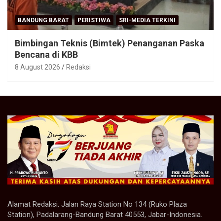
BANDUNG BARAT
PERISTIWA
SRI-MEDIA TERKINI
Bimbingan Teknis (Bimtek) Penanganan Paska
Bencana di KBB
8 August 2026
Redaksi
Alamat Redaksi: Jalan Raya Station No 134 (Ruko Plaza
Station), Padalarang-Bandung Barat 40553, Jabar-Indonesia.