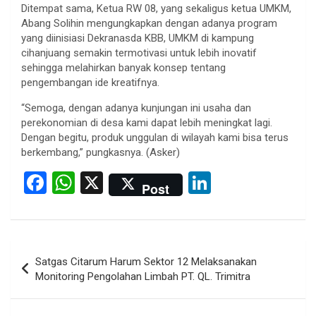
Ditempat sama, Ketua RW 08, yang sekaligus ketua UMKM,
Abang Solihin mengungkapkan dengan adanya program
yang diinisiasi Dekranasda KBB, UMKM di kampung
cihanjuang semakin termotivasi untuk lebih inovatif
sehingga melahirkan banyak konsep tentang
pengembangan ide kreatifnya.
“Semoga, dengan adanya kunjungan ini usaha dan
perekonomian di desa kami dapat lebih meningkat lagi.
Dengan begitu, produk unggulan di wilayah kami bisa terus
berkembang,” pungkasnya. (Asker)
F
W
X
Li
Post
a
h
n
ce
at
ke
b
s
dI
Post
Satgas Citarum Harum Sektor 12 Melaksanakan
o
A
n
navigation
Monitoring Pengolahan Limbah PT. QL. Trimitra
o
p