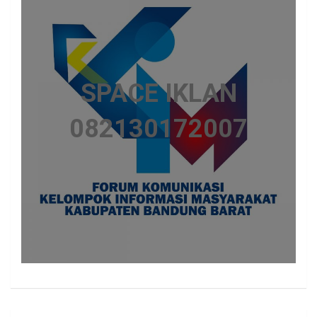
SPACE IKLAN
082130172007