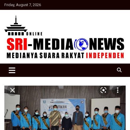
Skip
Friday, August 7, 2026
to
content
Suara Rakyat Indonesia
SRI Media news