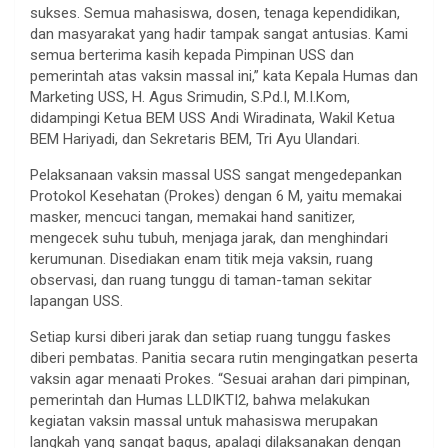
sukses. Semua mahasiswa, dosen, tenaga kependidikan,
dan masyarakat yang hadir tampak sangat antusias. Kami
semua berterima kasih kepada Pimpinan USS dan
pemerintah atas vaksin massal ini,” kata Kepala Humas dan
Marketing USS, H. Agus Srimudin, S.Pd.I, M.I.Kom,
didampingi Ketua BEM USS Andi Wiradinata, Wakil Ketua
BEM Hariyadi, dan Sekretaris BEM, Tri Ayu Ulandari.
Pelaksanaan vaksin massal USS sangat mengedepankan
Protokol Kesehatan (Prokes) dengan 6 M, yaitu memakai
masker, mencuci tangan, memakai hand sanitizer,
mengecek suhu tubuh, menjaga jarak, dan menghindari
kerumunan. Disediakan enam titik meja vaksin, ruang
observasi, dan ruang tunggu di taman-taman sekitar
lapangan USS.
Setiap kursi diberi jarak dan setiap ruang tunggu faskes
diberi pembatas. Panitia secara rutin mengingatkan peserta
vaksin agar menaati Prokes. “Sesuai arahan dari pimpinan,
pemerintah dan Humas LLDIKTI2, bahwa melakukan
kegiatan vaksin massal untuk mahasiswa merupakan
langkah yang sangat bagus, apalagi dilaksanakan dengan