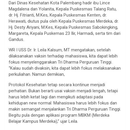
Dari Dinas Kesehatan Kota Palembang hadir ibu Lince
Magdalena dan Yolanita, Kepala Puskesmas Talang Ratu,
dr. Hj. Fitrianti, M.Kes, Kepala Puskesmas Kenten, dr.
Herawati, diutus pula oleh Kepala Puskesmas Merdeka, dr.
Hj. Desty Ariyani, M.Kes, Kepala Puskesmas Sabokingking,
Margareta, Kepala Puskemas 23 Ilir, Harmadi, serta tim dari
Gandus.
WR I USS Dr. Ir. Leila Kalsum, MT mengatakan, setelah
dilaksanakan vaksin terhadap mahasiswa, kita dapat lebih
fokus menyelenggarakan Tri Dharma Perguruan Tinggi.
“Kalau sudah divaksin, kita dapat lebih fokus melaksanakan
perkuliahan. Namun demikian,
Protokol Kesehatan tetap secara kontinue menjadi
perhatian. Bukan berarti usai vaksin menjadi lengah, tetapi
harus lebih ketat lagi dan mengikuti adaptasi pada
kehidupan new normal. Mahasiswa harus lebih fokus dan
makin semangat menjalankan Tri Dharma Perguruan Tinggi.
Begitu pula dengan aplikasi program MBKM (Merdeka
Belajar Kampus Merdeka),” ujar Leila.