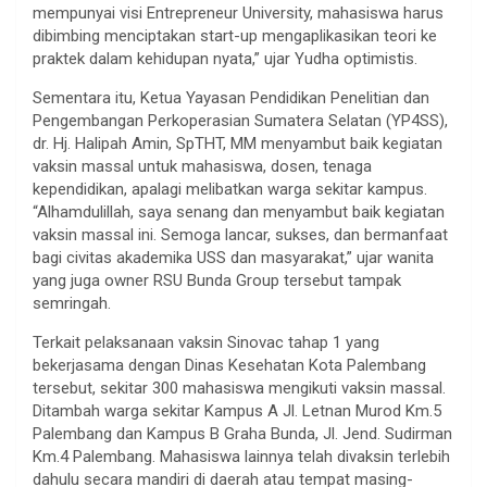
mempunyai visi Entrepreneur University, mahasiswa harus
dibimbing menciptakan start-up mengaplikasikan teori ke
praktek dalam kehidupan nyata,” ujar Yudha optimistis.
Sementara itu, Ketua Yayasan Pendidikan Penelitian dan
Pengembangan Perkoperasian Sumatera Selatan (YP4SS),
dr. Hj. Halipah Amin, SpTHT, MM menyambut baik kegiatan
vaksin massal untuk mahasiswa, dosen, tenaga
kependidikan, apalagi melibatkan warga sekitar kampus.
“Alhamdulillah, saya senang dan menyambut baik kegiatan
vaksin massal ini. Semoga lancar, sukses, dan bermanfaat
bagi civitas akademika USS dan masyarakat,” ujar wanita
yang juga owner RSU Bunda Group tersebut tampak
semringah.
Terkait pelaksanaan vaksin Sinovac tahap 1 yang
bekerjasama dengan Dinas Kesehatan Kota Palembang
tersebut, sekitar 300 mahasiswa mengikuti vaksin massal.
Ditambah warga sekitar Kampus A Jl. Letnan Murod Km.5
Palembang dan Kampus B Graha Bunda, Jl. Jend. Sudirman
Km.4 Palembang. Mahasiswa lainnya telah divaksin terlebih
dahulu secara mandiri di daerah atau tempat masing-