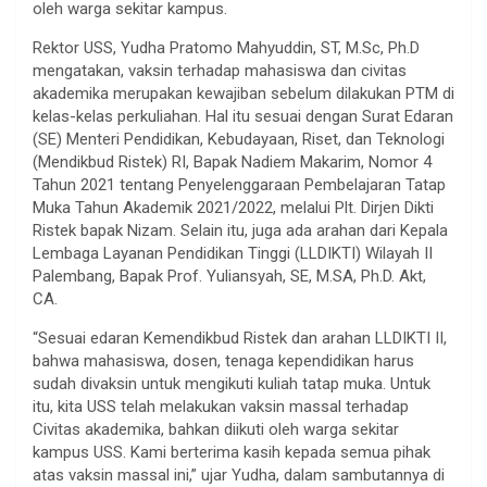
oleh warga sekitar kampus.
Rektor USS, Yudha Pratomo Mahyuddin, ST, M.Sc, Ph.D
mengatakan, vaksin terhadap mahasiswa dan civitas
akademika merupakan kewajiban sebelum dilakukan PTM di
kelas-kelas perkuliahan. Hal itu sesuai dengan Surat Edaran
(SE) Menteri Pendidikan, Kebudayaan, Riset, dan Teknologi
(Mendikbud Ristek) RI, Bapak Nadiem Makarim, Nomor 4
Tahun 2021 tentang Penyelenggaraan Pembelajaran Tatap
Muka Tahun Akademik 2021/2022, melalui Plt. Dirjen Dikti
Ristek bapak Nizam. Selain itu, juga ada arahan dari Kepala
Lembaga Layanan Pendidikan Tinggi (LLDIKTI) Wilayah II
Palembang, Bapak Prof. Yuliansyah, SE, M.SA, Ph.D. Akt,
CA.
“Sesuai edaran Kemendikbud Ristek dan arahan LLDIKTI II,
bahwa mahasiswa, dosen, tenaga kependidikan harus
sudah divaksin untuk mengikuti kuliah tatap muka. Untuk
itu, kita USS telah melakukan vaksin massal terhadap
Civitas akademika, bahkan diikuti oleh warga sekitar
kampus USS. Kami berterima kasih kepada semua pihak
atas vaksin massal ini,” ujar Yudha, dalam sambutannya di