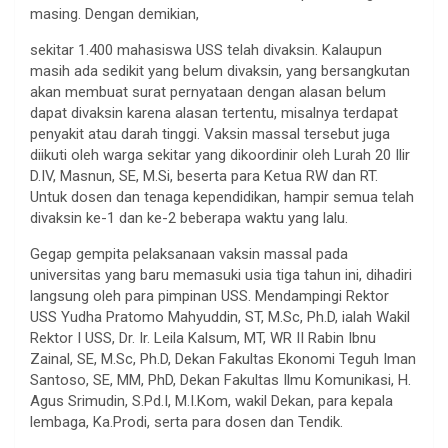
masing. Dengan demikian,
sekitar 1.400 mahasiswa USS telah divaksin. Kalaupun
masih ada sedikit yang belum divaksin, yang bersangkutan
akan membuat surat pernyataan dengan alasan belum
dapat divaksin karena alasan tertentu, misalnya terdapat
penyakit atau darah tinggi. Vaksin massal tersebut juga
diikuti oleh warga sekitar yang dikoordinir oleh Lurah 20 Ilir
D.IV, Masnun, SE, M.Si, beserta para Ketua RW dan RT.
Untuk dosen dan tenaga kependidikan, hampir semua telah
divaksin ke-1 dan ke-2 beberapa waktu yang lalu.
Gegap gempita pelaksanaan vaksin massal pada
universitas yang baru memasuki usia tiga tahun ini, dihadiri
langsung oleh para pimpinan USS. Mendampingi Rektor
USS Yudha Pratomo Mahyuddin, ST, M.Sc, Ph.D, ialah Wakil
Rektor I USS, Dr. Ir. Leila Kalsum, MT, WR II Rabin Ibnu
Zainal, SE, M.Sc, Ph.D, Dekan Fakultas Ekonomi Teguh Iman
Santoso, SE, MM, PhD, Dekan Fakultas Ilmu Komunikasi, H.
Agus Srimudin, S.Pd.I, M.I.Kom, wakil Dekan, para kepala
lembaga, Ka.Prodi, serta para dosen dan Tendik.