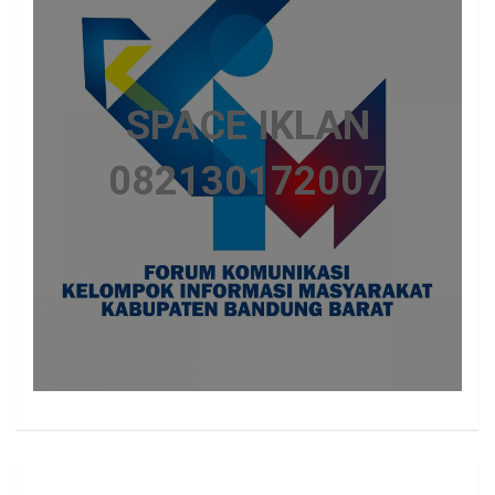
SPACE IKLAN
082130172007