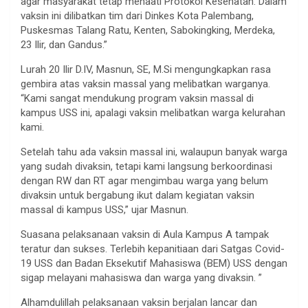
agar masyarakat tetap menaati Protokol Kesehatan. Dalam
vaksin ini dilibatkan tim dari Dinkes Kota Palembang,
Puskesmas Talang Ratu, Kenten, Sabokingking, Merdeka,
23 Ilir, dan Gandus.”
Lurah 20 Ilir D.IV, Masnun, SE, M.Si mengungkapkan rasa
gembira atas vaksin massal yang melibatkan warganya.
“Kami sangat mendukung program vaksin massal di
kampus USS ini, apalagi vaksin melibatkan warga kelurahan
kami.
Setelah tahu ada vaksin massal ini, walaupun banyak warga
yang sudah divaksin, tetapi kami langsung berkoordinasi
dengan RW dan RT agar mengimbau warga yang belum
divaksin untuk bergabung ikut dalam kegiatan vaksin
massal di kampus USS,” ujar Masnun.
Suasana pelaksanaan vaksin di Aula Kampus A tampak
teratur dan sukses. Terlebih kepanitiaan dari Satgas Covid-
19 USS dan Badan Eksekutif Mahasiswa (BEM) USS dengan
sigap melayani mahasiswa dan warga yang divaksin. ”
Alhamdulillah pelaksanaan vaksin berjalan lancar dan