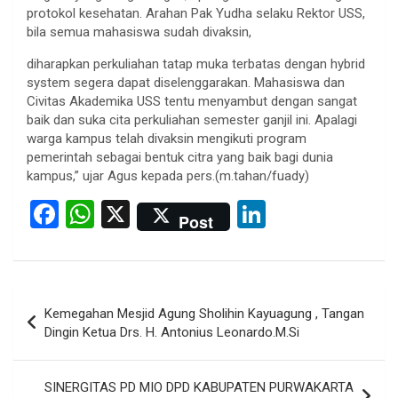
protokol kesehatan. Arahan Pak Yudha selaku Rektor USS,
bila semua mahasiswa sudah divaksin,
diharapkan perkuliahan tatap muka terbatas dengan hybrid
system segera dapat diselenggarakan. Mahasiswa dan
Civitas Akademika USS tentu menyambut dengan sangat
baik dan suka cita perkuliahan semester ganjil ini. Apalagi
warga kampus telah divaksin mengikuti program
pemerintah sebagai bentuk citra yang baik bagi dunia
kampus,” ujar Agus kepada pers.(m.tahan/fuady)
F
W
X
Li
Post
a
h
n
ce
at
ke
b
s
dI
Post
Kemegahan Mesjid Agung Sholihin Kayuagung , Tangan
o
A
n
navigation
Dingin Ketua Drs. H. Antonius Leonardo.M.Si
o
p
k
p
SINERGITAS PD MIO DPD KABUPATEN PURWAKARTA