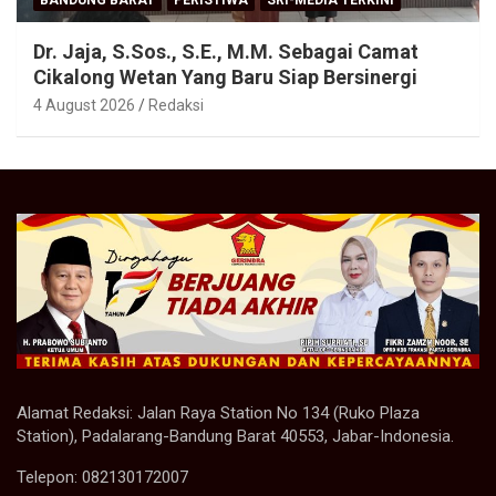
BANDUNG BARAT
PERISTIWA
SRI-MEDIA TERKINI
Dr. Jaja, S.Sos., S.E., M.M. Sebagai Camat
Cikalong Wetan Yang Baru Siap Bersinergi
4 August 2026
Redaksi
Alamat Redaksi: Jalan Raya Station No 134 (Ruko Plaza
Station), Padalarang-Bandung Barat 40553, Jabar-Indonesia.
Telepon: 082130172007