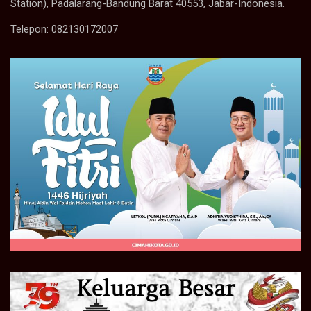
Station), Padalarang-Bandung Barat 40553, Jabar-Indonesia.
Telepon: 082130172007