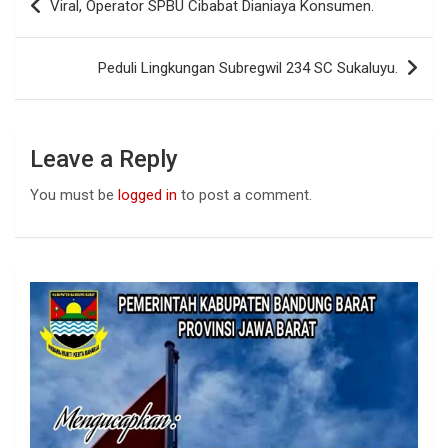
Viral, Operator SPBU Cibabat Dianiaya Konsumen.
o
A
n
navigation
o
p
Peduli Lingkungan Subregwil 234 SC Sukaluyu.
k
p
Leave a Reply
You must be
logged in
to post a comment.