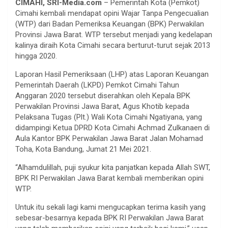
CIMAHI, SRI-Media.com
– Pemerintah Kota (Pemkot)
Cimahi kembali mendapat opini Wajar Tanpa Pengecualian
(WTP) dari Badan Pemeriksa Keuangan (BPK) Perwakilan
Provinsi Jawa Barat. WTP tersebut menjadi yang kedelapan
kalinya diraih Kota Cimahi secara berturut-turut sejak 2013
hingga 2020.
Laporan Hasil Pemeriksaan (LHP) atas Laporan Keuangan
Pemerintah Daerah (LKPD) Pemkot Cimahi Tahun
Anggaran 2020 tersebut diserahkan oleh Kepala BPK
Perwakilan Provinsi Jawa Barat, Agus Khotib kepada
Pelaksana Tugas (Plt.) Wali Kota Cimahi Ngatiyana, yang
didampingi Ketua DPRD Kota Cimahi Achmad Zulkanaen di
Aula Kantor BPK Perwakilan Jawa Barat Jalan Mohamad
Toha, Kota Bandung, Jumat 21 Mei 2021.
“Alhamdulillah, puji syukur kita panjatkan kepada Allah SWT,
BPK RI Perwakilan Jawa Barat kembali memberikan opini
WTP.
Untuk itu sekali lagi kami mengucapkan terima kasih yang
sebesar-besarnya kepada BPK RI Perwakilan Jawa Barat