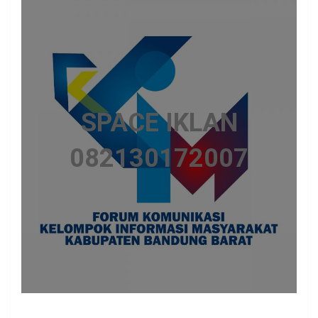
SPACE IKLAN
082130172007