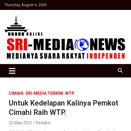
Skip
Thursday, August 6, 2026
to
content
Suara Rakyat Indonesia
SRI Media news
CIMAHI
SRI-MEDIA TERKINI
WTP
Untuk Kedelapan Kalinya Pemkot
Cimahi Raih WTP.
22 May 2021
Redaksi