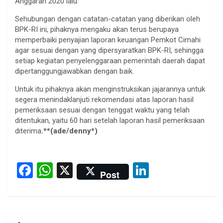
Anggaran 2020 lalu.
Sehubungan dengan catatan-catatan yang diberikan oleh
BPK-RI ini, pihaknya mengaku akan terus berupaya
memperbaiki penyajian laporan keuangan Pemkot Cimahi
agar sesuai dengan yang dipersyaratkan BPK-RI, sehingga
setiap kegiatan penyelenggaraan pemerintah daerah dapat
dipertanggungjawabkan dengan baik.
Untuk itu pihaknya akan menginstruksikan jajarannya untuk
segera menindaklanjuti rekomendasi atas laporan hasil
pemeriksaan sesuai dengan tenggat waktu yang telah
ditentukan, yaitu 60 hari setelah laporan hasil pemeriksaan
diterima
.**(ade/denny*)
F
W
X
Li
Post
a
h
n
ce
at
ke
b
s
dI
Post