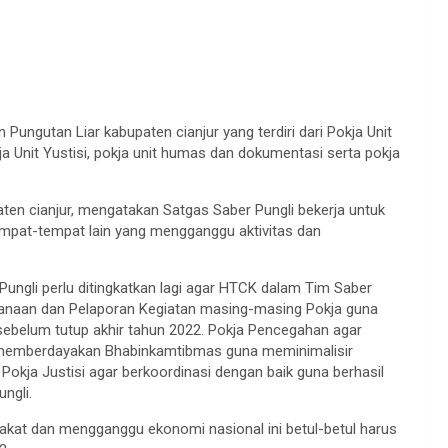
 Pungutan Liar kabupaten cianjur yang terdiri dari Pokja Unit
kja Unit Yustisi, pokja unit humas dan dokumentasi serta pokja
aten cianjur, mengatakan Satgas Saber Pungli bekerja untuk
empat-tempat lain yang mengganggu aktivitas dan
Pungli perlu ditingkatkan lagi agar HTCK dalam Tim Saber
ksanaan dan Pelaporan Kegiatan masing-masing Pokja guna
sebelum tutup akhir tahun 2022. Pokja Pencegahan agar
 memberdayakan Bhabinkamtibmas guna meminimalisir
 Pokja Justisi agar berkoordinasi dengan baik guna berhasil
ngli.
rakat dan mengganggu ekonomi nasional ini betul-betul harus