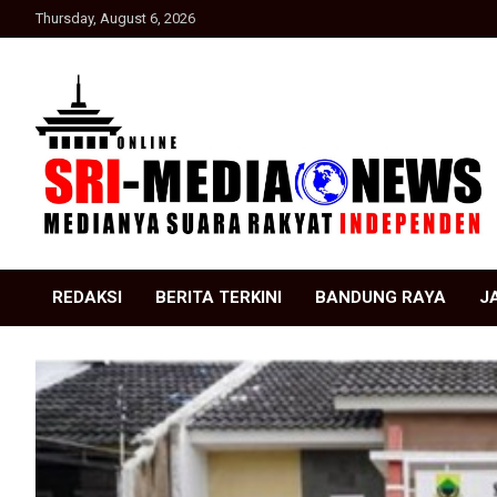
Skip
Thursday, August 6, 2026
to
content
Suara Rakyat Indonesia
SRI Media news
REDAKSI
BERITA TERKINI
BANDUNG RAYA
J