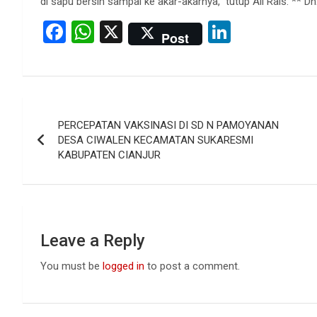
di sapu bersih sampai ke akar-akarnya‎,” tutup Ali Rais. ** D
F
W
X
Li
Post
a
h
n
ce
at
ke
b
s
dI
Post
o
A
n
PERCEPATAN VAKSINASI DI SD N PAMOYANAN
navigation
o
p
DESA CIWALEN KECAMATAN SUKARESMI
KABUPATEN CIANJUR
k
p
Leave a Reply
You must be
logged in
to post a comment.