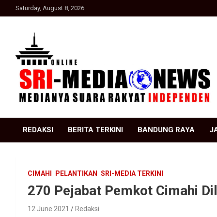
Skip
Saturday, August 8, 2026
to
content
Suara Rakyat Indonesia
SRI Media news
REDAKSI
BERITA TERKINI
BANDUNG RAYA
J
CIMAHI
PELANTIKAN
SRI-MEDIA TERKINI
270 Pejabat Pemkot Cimahi Dil
12 June 2021
Redaksi