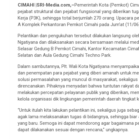
CIMAHI
|
SRI-Media.com
,–
Pemerintah Kota (Pemkot) Cim
pejabat struktural dan pejabat fungsional yang diberikan t
Kerja (P3K), sehingga total berjumlah 270 orang. Upacara 
A Komplek Perkantoran Pemkot Cimahi pada Jum’at (11/06)
Pelantikan dan pengukuhan tersebut dilakukan langsung oleh 
Ngatiyana dan dilaksanakan secara bersamaan melalui media 
Selasar Gedung B Pemkot Cimahi, Kantor Kecamatan Cimah
Selatan dan Aula Gedung Cimahi Techno Park.
Dalam sambutannya, Plt. Wali Kota Ngatiyana menyampaikan,
dan penempatan para pejabat yang diberi amanah untuk me
solusi permasalahan yang muncul di masyarakat, sekalig
direncanakan. Pihaknya menyadari bahwa tuntutan rakyat d
melakukan percepatan pelayanan publik yang diberikan, me
kelola organisasi dik lingkungan pemerintah daerah tingkat 
“Untuk itulah kita lakukan pelantikan ini, sekaligus juga s
agak lama melaksanakan tugas di bidangnya, sehingga biar
yang baru. Semoga ini dapat mendorong agar bagaimana pem
dapat dilakanakan sesuai dengan rencana,” ungkapnya.