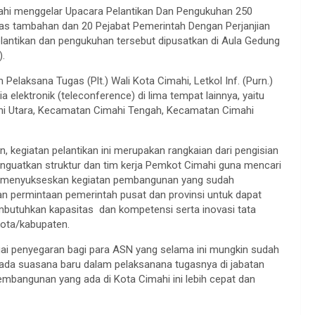
ahi menggelar Upacara Pelantikan Dan Pengukuhan 250
ugas tambahan dan 20 Pejabat Pemerintah Dengan Perjanjian
pelantikan dan pengukuhan tersebut dipusatkan di Aula Gedung
.
Pelaksana Tugas (Plt.) Wali Kota Cimahi, Letkol Inf. (Purn.)
elektronik (teleconference) di lima tempat lainnya, yaitu
i Utara, Kecamatan Cimahi Tengah, Kecamatan Cimahi
 kegiatan pelantikan ini merupakan rangkaian dari pengisian
nguatkan struktur dan tim kerja Pemkot Cimahi guna mencari
us menyukseskan kegiatan pembangunan yang sudah
an permintaan pemerintah pusat dan provinsi untuk dapat
mbutuhkan kapasitas dan kompetensi serta inovasi tata
kota/kabupaten.
ebagai penyegaran bagi para ASN yang selama ini mungkin sudah
 ada suasana baru dalam pelaksanana tugasnya di jabatan
bangunan yang ada di Kota Cimahi ini lebih cepat dan