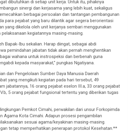
dibutuhkan di setiap unit kerja. Untuk itu, pihaknya
bangun sinergi dan kerjasama yang lebih kuat, sekaligus
memecahkan berbagai persoalan dan tantangan pembangunan
 para pejabat yang baru dilantik agar segera berorientasi
n yang dikelola oleh unit kerjanya sembari menggunakan
am pelaksanaan kegiatannya masing-masing.
 Bapak-Ibu sekalian. Harap diingat, sebagai abdi
ahwa pemindahan jabatan tidak akan pernah menghentikan
ebagai wahana untuk instrospeksi dan berbenah guna
engabdi kepada masyarakat,” pungkas Ngatiyana.
ian dan Pengelolaan Sumber Daya Manusia Daerah
bat yang mengikuti kegiatan pada hari tersebut, 49
 jabatannya, 16 orang pejabat eselon III.a, 33 orang pejabat
IV.b, 5 orang pejabat fungsional tertentu yang diberikan tugas
 lingkungan Pemkot Cimahi, perwakilan dari unsur Forkopimda
an Agama Kota Cimahi. Adapun prosesi pengambilan
k dilaksanakan sesuai agama/keyakinan masing-masing.
engan tetap memperhatikan penerapan protokol Kesehatan.**