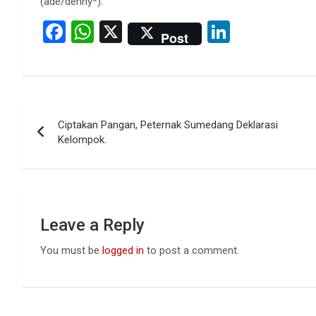
(ade/denny*).
F
W
X
Li
Post
a
h
n
ce
at
ke
b
s
dI
Post
o
A
n
Ciptakan Pangan, Peternak Sumedang Deklarasi
navigation
o
p
Kelompok.
k
p
Leave a Reply
You must be
logged in
to post a comment.