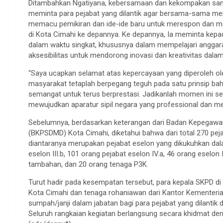
Ditambahkan Ngatiyana, kebersamaan dan kekompakan sangat 
meminta para pejabat yang dilantik agar bersama-sama mem
memacu pemikiran dan ide-ide baru untuk merespon dan 
di Kota Cimahi ke depannya. Ke depannya, Ia meminta kepada
dalam waktu singkat, khususnya dalam mempelajari anggara
aksesibilitas untuk mendorong inovasi dan kreativitas dal
“Saya ucapkan selamat atas kepercayaan yang diperoleh oleh
masyarakat tetaplah berpegang teguh pada satu prinsip b
semangat untuk terus berprestasi. Jadikanlah momen ini s
mewujudkan aparatur sipil negara yang professional dan m
Sebelumnya, berdasarkan keterangan dari Badan Kepegawa
(BKPSDMD) Kota Cimahi, diketahui bahwa dari total 270 peja
diantaranya merupakan pejabat eselon yang dikukuhkan dalam
eselon III.b, 101 orang pejabat eselon IV.a, 46 orang eselon 
tambahan, dan 20 orang tenaga P3K.
Turut hadir pada kesempatan tersebut, para kepala SKPD di
Kota Cimahi dan tenaga rohaniawan dari Kantor Kementeri
sumpah/janji dalam jabatan bagi para pejabat yang dilanti
Seluruh rangkaian kegiatan berlangsung secara khidmat d