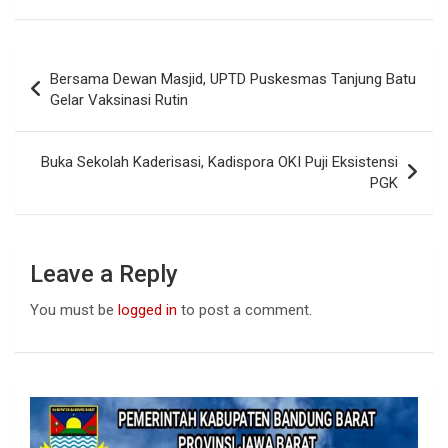
ce
at
ke
b
s
dI
Post
Bersama Dewan Masjid, UPTD Puskesmas Tanjung Batu
o
A
n
navigation
Gelar Vaksinasi Rutin
o
p
k
p
Buka Sekolah Kaderisasi, Kadispora OKI Puji Eksistensi
PGK
Leave a Reply
You must be
logged in
to post a comment.