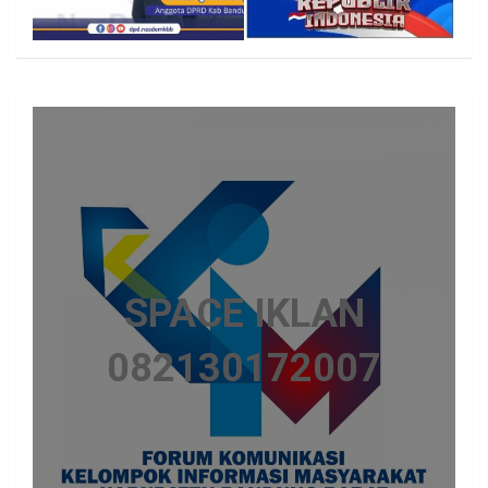
SPACE IKLAN
082130172007