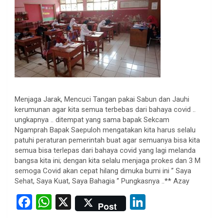
Menjaga Jarak, Mencuci Tangan pakai Sabun dan Jauhi
kerumunan agar kita semua terbebas dari bahaya covid ..
ungkapnya .. ditempat yang sama bapak Sekcam
Ngamprah Bapak Saepuloh mengatakan kita harus selalu
patuhi peraturan pemerintah buat agar semuanya bisa kita
semua bisa terlepas dari bahaya covid yang lagi melanda
bangsa kita ini; dengan kita selalu menjaga prokes dan 3 M
semoga Covid akan cepat hilang dimuka bumi ini ” Saya
Sehat, Saya Kuat, Saya Bahagia ” Pungkasnya ..** Azay
F
W
X
Li
Post
a
h
n