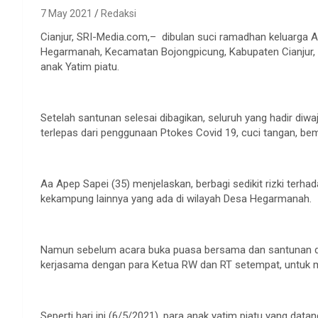
7 May 2021
Redaksi
Cianjur, SRI-Media.com,– dibulan suci ramadhan keluarga 
Hegarmanah, Kecamatan Bojongpicung, Kabupaten Cianjur, k
anak Yatim piatu.
Setelah santunan selesai dibagikan, seluruh yang hadir diw
terlepas dari penggunaan Ptokes Covid 19, cuci tangan, bema
Aa Apep Sapei (35) menjelaskan, berbagi sedikit rizki terhad
kekampung lainnya yang ada di wilayah Desa Hegarmanah.
Namun sebelum acara buka puasa bersama dan santunan di
kerjasama dengan para Ketua RW dan RT setempat, untuk m
Seperti hari ini (6/5/2021), para anak yatim piatu yang dat