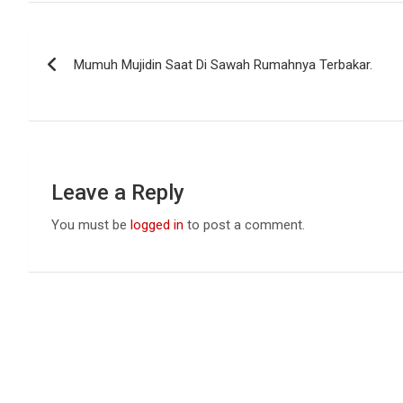
ce
at
ke
b
s
dI
Post
o
A
n
Mumuh Mujidin Saat Di Sawah Rumahnya Terbakar.
navigation
o
p
k
p
Leave a Reply
You must be
logged in
to post a comment.