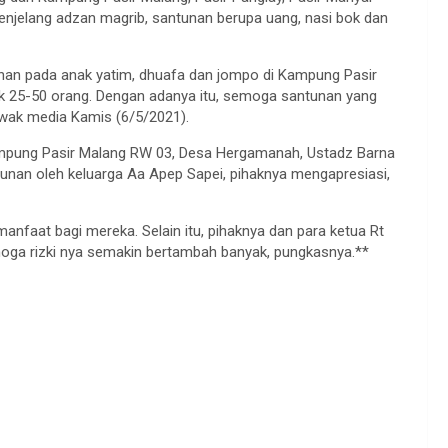
njelang adzan magrib, santunan berupa uang, nasi bok dan
an pada anak yatim, dhuafa dan jompo di Kampung Pasir
k 25-50 orang. Dengan adanya itu, semoga santunan yang
awak media Kamis (6/5/2021).
mpung Pasir Malang RW 03, Desa Hergamanah, Ustadz Barna
nan oleh keluarga Aa Apep Sapei, pihaknya mengapresiasi,
manfaat bagi mereka. Selain itu, pihaknya dan para ketua Rt
oga rizki nya semakin bertambah banyak, pungkasnya.**