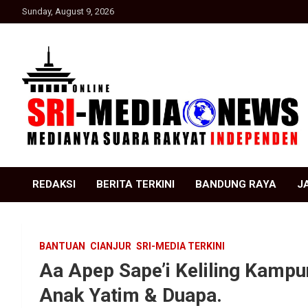
Skip
Sunday, August 9, 2026
to
content
Suara Rakyat Indonesia
SRI Media news
REDAKSI
BERITA TERKINI
BANDUNG RAYA
J
BANTUAN
CIANJUR
SRI-MEDIA TERKINI
Aa Apep Sape’i Keliling Kamp
Anak Yatim & Duapa.