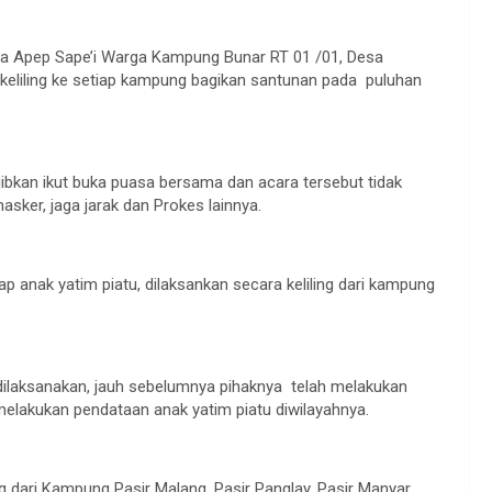
Aa Apep Sape’i Warga Kampung Bunar RT 01 /01, Desa
eliling ke setiap kampung bagikan santunan pada puluhan
ajibkan ikut buka puasa bersama dan acara tersebut tidak
sker, jaga jarak dan Prokes lainnya.
ap anak yatim piatu, dilaksankan secara keliling dari kampung
laksanakan, jauh sebelumnya pihaknya telah melakukan
elakukan pendataan anak yatim piatu diwilayahnya.
ang dari Kampung Pasir Malang, Pasir Panglay, Pasir Manyar