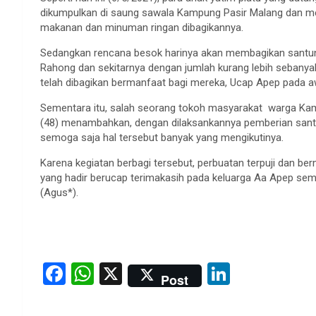
dikumpulkan di saung sawala Kampung Pasir Malang dan me
makanan dan minuman ringan dibagikannya.
Sedangkan rencana besok harinya akan membagikan santun
Rahong dan sekitarnya dengan jumlah kurang lebih sebanya
telah dibagikan bermanfaat bagi mereka, Ucap Apep pada 
Sementara itu, salah seorang tokoh masyarakat warga Ka
(48) menambahkan, dengan dilaksankannya pemberian santu
semoga saja hal tersebut banyak yang mengikutinya.
Karena kegiatan berbagi tersebut, perbuatan terpuji dan ber
yang hadir berucap terimakasih pada keluarga Aa Apep sem
(Agus*).
F
W
X
Li
Post
a
h
n