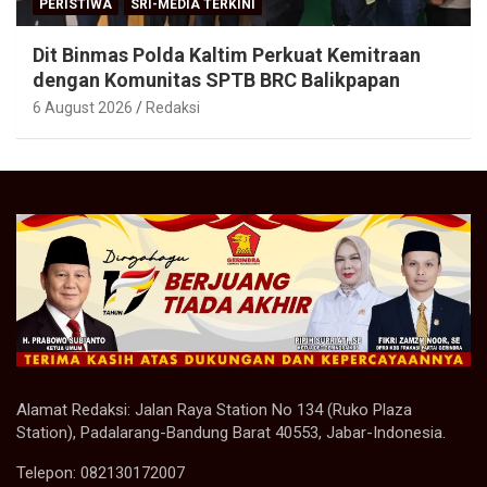
PERISTIWA
SRI-MEDIA TERKINI
Dit Binmas Polda Kaltim Perkuat Kemitraan
dengan Komunitas SPTB BRC Balikpapan
6 August 2026
Redaksi
Alamat Redaksi: Jalan Raya Station No 134 (Ruko Plaza
Station), Padalarang-Bandung Barat 40553, Jabar-Indonesia.
Telepon: 082130172007