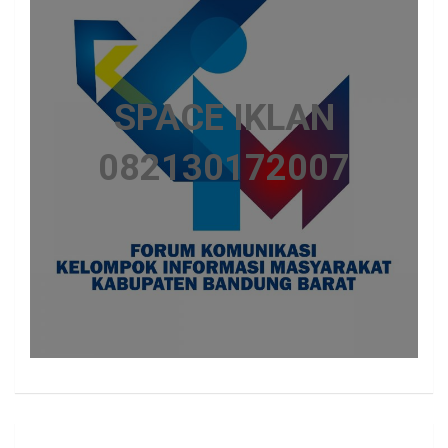
SPACE IKLAN
082130172007