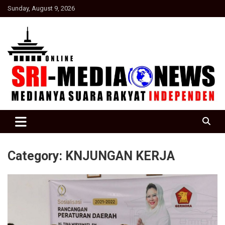
Skip
Sunday, August 9, 2026
to
content
Suara Rakyat Indonesia
SRI Media news
Category:
KNJUNGAN KERJA