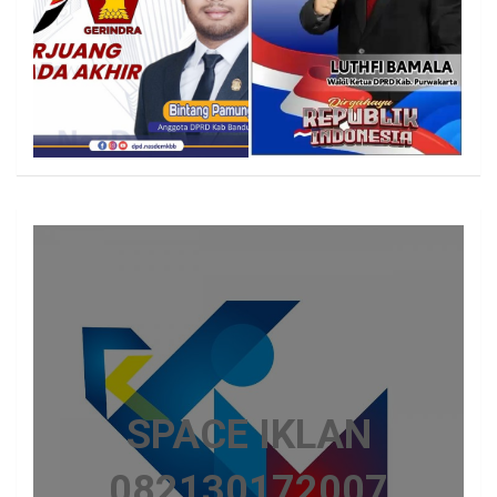
SPACE IKLAN
082130172007