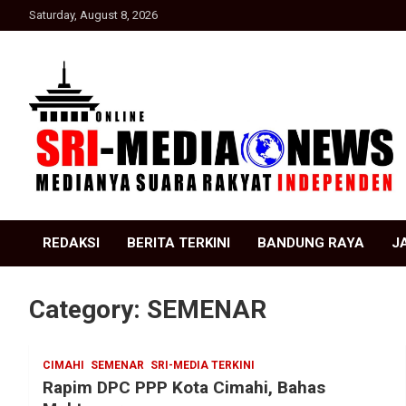
Skip
Saturday, August 8, 2026
to
content
Suara Rakyat Indonesia
SRI Media news
REDAKSI
BERITA TERKINI
BANDUNG RAYA
J
Category:
SEMENAR
CIMAHI
SEMENAR
SRI-MEDIA TERKINI
Rapim DPC PPP Kota Cimahi, Bahas