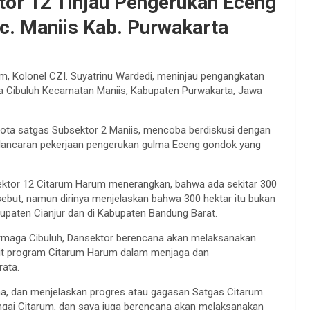
or 12 Tinjau Pengerukan Eceng
c. Maniis Kab. Purwakarta
, Kolonel CZI. Suyatrinu Wardedi, meninjau pengangkatan
ga Cibuluh Kecamatan Maniis, Kabupaten Purwakarta, Jawa
ta satgas Subsektor 2 Maniis, mencoba berdiskusi dengan
kelancaran pekerjaan pengerukan gulma Eceng gondok yang
ktor 12 Citarum Harum menerangkan, bahwa ada sekitar 300
sebut, namun dirinya menjelaskan bahwa 300 hektar itu bukan
 Kabupaten Cianjur dan di Kabupaten Bandung Barat.
ermaga Cibuluh, Dansektor berencana akan melaksanakan
kait program Citarum Harum dalam menjaga dan
rata.
a, dan menjelaskan progres atau gagasan Satgas Citarum
ngai Citarum, dan saya juga berencana akan melaksanakan