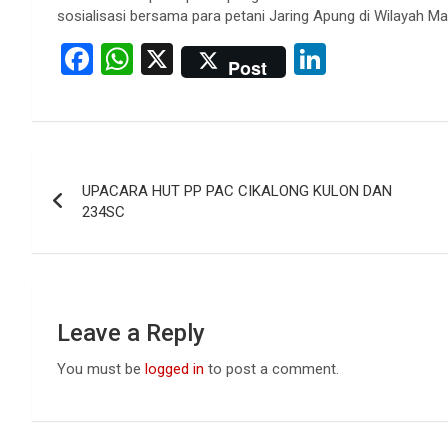
sosialisasi bersama para petani Jaring Apung di Wilayah Man
F
W
X
Li
Post
a
h
n
ce
at
ke
b
s
dI
Post
o
A
n
UPACARA HUT PP PAC CIKALONG KULON DAN
navigation
o
p
234SC
k
p
Leave a Reply
You must be
logged in
to post a comment.