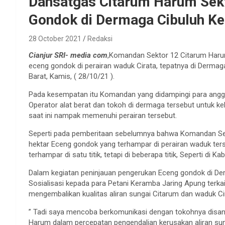
Dansatgas Citarum Harum Sekt
Gondok di Dermaga Cibuluh Ke
28 October 2021
Redaksi
Cianjur SRI- media com
,Komandan Sektor 12 Citarum Harum
eceng gondok di perairan waduk Cirata, tepatnya di Derma
Barat, Kamis, ( 28/10/21 ).
Pada kesempatan itu Komandan yang didampingi para anggo
Operator alat berat dan tokoh di dermaga tersebut untuk 
saat ini nampak memenuhi perairan tersebut.
Seperti pada pemberitaan sebelumnya bahwa Komandan Se
hektar Eceng gondok yang terhampar di perairan waduk ter
terhampar di satu titik, tetapi di beberapa titik, Seperti di
Dalam kegiatan peninjauan pengerukan Eceng gondok di D
Sosialisasi kepada para Petani Keramba Jaring Apung ter
mengembalikan kualitas aliran sungai Citarum dan waduk Ci
” Tadi saya mencoba berkomunikasi dengan tokohnya disan
Harum dalam percepatan pengendalian kerusakan aliran su