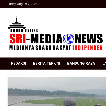
Skip
Friday, August 7, 2026
to
content
Suara Rakyat Indonesia
SRI Media news
REDAKSI
BERITA TERKINI
BANDUNG RAYA
J