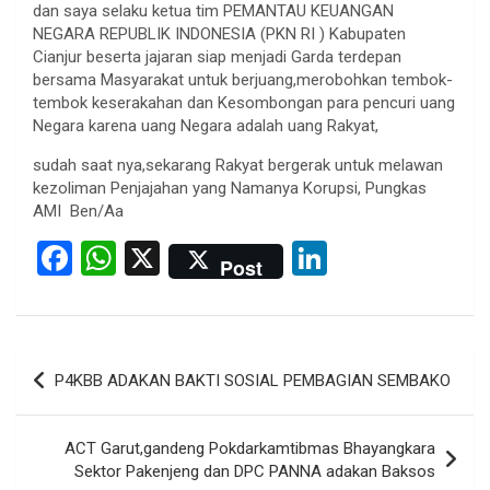
dan saya selaku ketua tim PEMANTAU KEUANGAN
NEGARA REPUBLIK INDONESIA (PKN RI ) Kabupaten
Cianjur beserta jajaran siap menjadi Garda terdepan
bersama Masyarakat untuk berjuang,merobohkan tembok-
tembok keserakahan dan Kesombongan para pencuri uang
Negara karena uang Negara adalah uang Rakyat,
sudah saat nya,sekarang Rakyat bergerak untuk melawan
kezoliman Penjajahan yang Namanya Korupsi, Pungkas
AMI Ben/Aa
F
W
X
Li
Post
a
h
n
ce
at
ke
b
s
dI
Post
P4KBB ADAKAN BAKTI SOSIAL PEMBAGIAN SEMBAKO
o
A
n
navigation
o
p
ACT Garut,gandeng Pokdarkamtibmas Bhayangkara
k
p
Sektor Pakenjeng dan DPC PANNA adakan Baksos