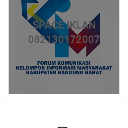
SPACE IKLAN
082130172007