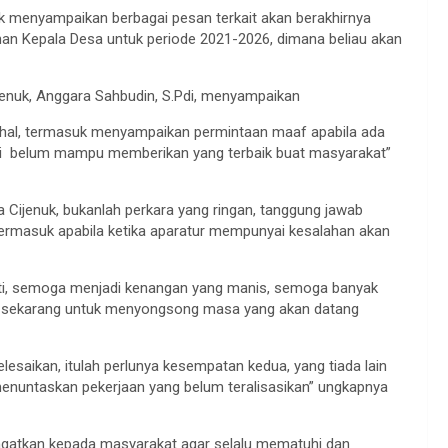
k menyampaikan berbagai pesan terkait akan berakhirnya
an Kepala Desa untuk periode 2021-2026, dimana beliau akan
nuk, Anggara Sahbudin, S.Pdi, menyampaikan
 hal, termasuk menyampaikan permintaan maaf apabila ada
ini belum mampu memberikan yang terbaik buat masyarakat”
ijenuk, bukanlah perkara yang ringan, tanggung jawab
ermasuk apabila ketika aparatur mempunyai kesalahan akan
wati, semoga menjadi kenangan yang manis, semoga banyak
a sekarang untuk menyongsong masa yang akan datang
esaikan, itulah perlunya kesempatan kedua, yang tiada lain
enuntaskan pekerjaan yang belum teralisasikan” ungkapnya
ngatkan kepada masyarakat agar selalu mematuhi dan