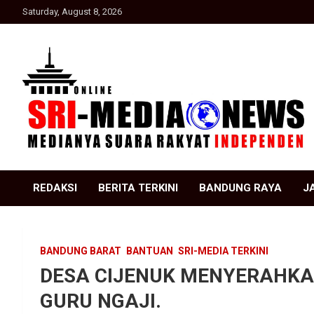
Skip
Saturday, August 8, 2026
to
content
Suara Rakyat Indonesia
SRI Media news
REDAKSI
BERITA TERKINI
BANDUNG RAYA
J
BANDUNG BARAT
BANTUAN
SRI-MEDIA TERKINI
DESA CIJENUK MENYERAHKA
GURU NGAJI.