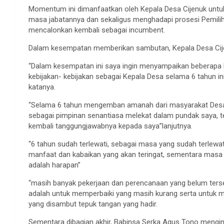
Momentum ini dimanfaatkan oleh Kepala Desa Cijenuk untu
masa jabatannya dan sekaligus menghadapi prosesi Pemilih
mencalonkan kembali sebagai incumbent.
Dalam kesempatan memberikan sambutan, Kepala Desa Cije
“Dalam kesempatan ini saya ingin menyampaikan beberapa
kebijakan- kebijakan sebagai Kepala Desa selama 6 tahun 
katanya.
“Selama 6 tahun mengemban amanah dari masyarakat Desa C
sebagai pimpinan senantiasa melekat dalam pundak saya, t
kembali tanggungjawabnya kepada saya”lanjutnya.
“6 tahun sudah terlewati, sebagai masa yang sudah terle
manfaat dan kabaikan yang akan teringat, sementara mas
adalah harapan”
“masih banyak pekerjaan dan perencanaan yang belum tersel
adalah untuk memperbaiki yang masih kurang serta untuk m
yang disambut tepuk tangan yang hadir.
Sementara dibagian akhir, Babinsa Serka Agus Tono mengi