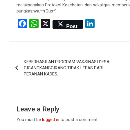
melaksanakan Protokol Kesehatan, dan sekaligus memberik
pungkasnya.**(Gus*).
F
W
X
Li
Post
a
h
n
ce
at
ke
b
s
dI
Post
o
A
n
KEBERHASILAN PROGRAM VAKSINASI DESA
navigation
o
p
CICANGKANGGIRANG TIDAK LEPAS DARI
PERANAN KADES.
k
p
Leave a Reply
You must be
logged in
to post a comment.