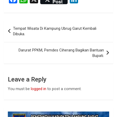
Post
a
h
n
ce
at
ke
b
s
dI
Post
Tempat Wisata Di Kampung Ubrug Garut Kembali
o
A
n
navigation
Dibuka.
o
p
k
p
Darurat PPKM, Pemdes Ciherang Bagikan Bantuan
Bupati.
Leave a Reply
You must be
logged in
to post a comment.