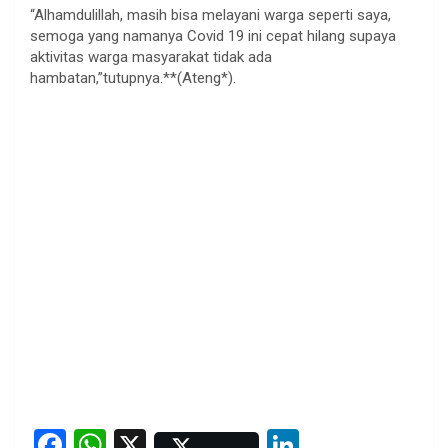
“Alhamdulillah, masih bisa melayani warga seperti saya,
semoga yang namanya Covid 19 ini cepat hilang supaya
aktivitas warga masyarakat tidak ada
hambatan,”tutupnya.**(Ateng*).
F
W
X
Li