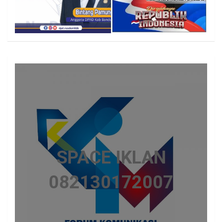
SPACE IKLAN
082130172007