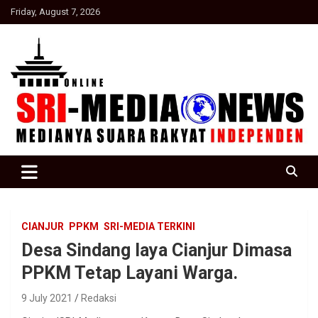
Skip
Friday, August 7, 2026
to
content
Suara Rakyat Indonesia
SRI Media news
CIANJUR
PPKM
SRI-MEDIA TERKINI
Desa Sindang laya Cianjur Dimasa
PPKM Tetap Layani Warga.
9 July 2021
Redaksi