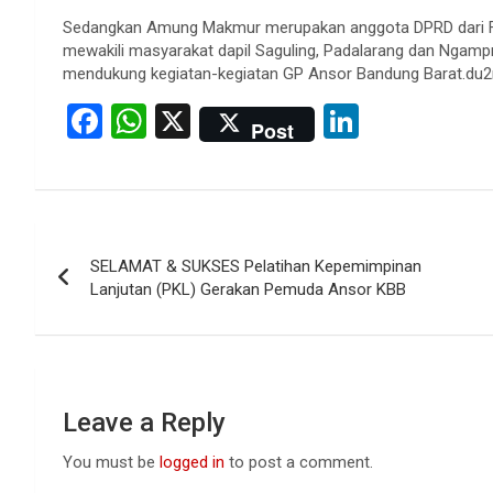
Sedangkan Amung Makmur merupakan anggota DPRD dari Fraks
mewakili masyarakat dapil Saguling, Padalarang dan Ngampr
mendukung kegiatan-kegiatan GP Ansor Bandung Barat.du2
F
W
X
Li
Post
a
h
n
ce
at
ke
b
s
dI
Post
o
A
n
SELAMAT & SUKSES Pelatihan Kepemimpinan
navigation
o
p
Lanjutan (PKL) Gerakan Pemuda Ansor KBB
k
p
Leave a Reply
You must be
logged in
to post a comment.