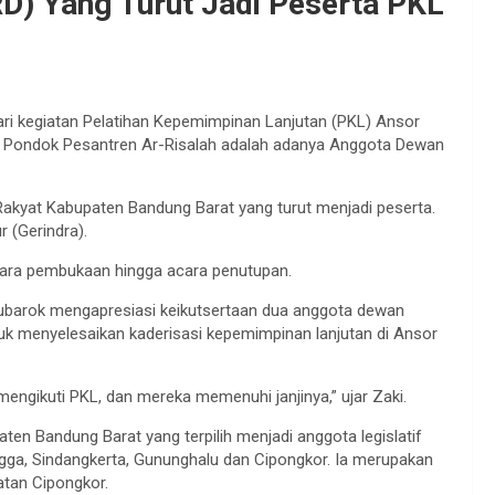
D) Yang Turut Jadi Peserta PKL
ari kegiatan Pelatihan Kepemimpinan Lanjutan (PKL) Ansor
di Pondok Pesantren Ar-Risalah adalah adanya Anggota Dewan
akyat Kabupaten Bandung Barat yang turut menjadi peserta.
 (Gerindra).
cara pembukaan hingga acara penutupan.
Mubarok mengapresiasi keikutsertaan dua anggota dewan
uk menyelesaikan kaderisasi kepemimpinan lanjutan di Ansor
gikuti PKL, dan mereka memenuhi janjinya,” ujar Zaki.
n Bandung Barat yang terpilih menjadi anggota legislatif
ngga, Sindangkerta, Gununghalu dan Cipongkor. Ia merupakan
tan Cipongkor.