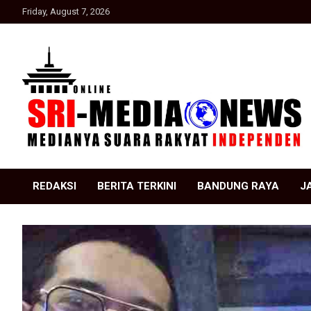
Skip
Friday, August 7, 2026
to
content
Suara Rakyat Indonesia
SRI Media news
REDAKSI
BERITA TERKINI
BANDUNG RAYA
J