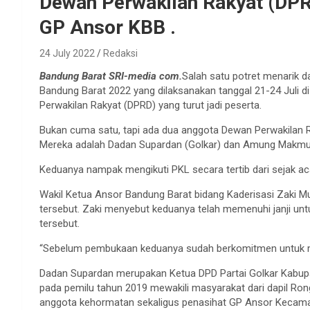
Dewan Perwakilan Rakyat (DPR
GP Ansor KBB .
24 July 2022
Redaksi
Bandung Barat SRI-media com.
Salah satu potret menarik d
Bandung Barat 2022 yang dilaksanakan tanggal 21-24 Juli 
Perwakilan Rakyat (DPRD) yang turut jadi peserta.
Bukan cuma satu, tapi ada dua anggota Dewan Perwakilan R
Mereka adalah Dadan Supardan (Golkar) dan Amung Makmur
Keduanya nampak mengikuti PKL secara tertib dari sejak a
Wakil Ketua Ansor Bandung Barat bidang Kaderisasi Zaki 
tersebut. Zaki menyebut keduanya telah memenuhi janji unt
tersebut.
“Sebelum pembukaan keduanya sudah berkomitmen untuk men
Dadan Supardan merupakan Ketua DPD Partai Golkar Kabupate
pada pemilu tahun 2019 mewakili masyarakat dari dapil Ro
anggota kehormatan sekaligus penasihat GP Ansor Kecama