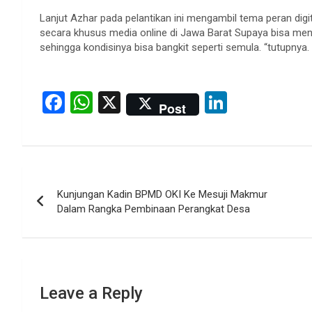
Lanjut Azhar pada pelantikan ini mengambil tema peran dig
secara khusus media online di Jawa Barat Supaya bisa me
sehingga kondisinya bisa bangkit seperti semula. “tutupnya.
F
W
X
Li
Post
a
h
n
ce
at
ke
b
s
dI
Post
o
A
n
Kunjungan Kadin BPMD OKI Ke Mesuji Makmur
navigation
o
p
Dalam Rangka Pembinaan Perangkat Desa
k
p
Leave a Reply