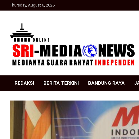
Skip
Thursday, August 6, 2026
to
content
Suara Rakyat Indonesia
SRI Media news
REDAKSI
BERITA TERKINI
BANDUNG RAYA
J